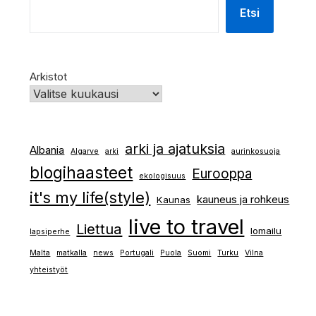
Etsi
Arkistot
arki ja ajatuksia
Albania
Algarve
arki
aurinkosuoja
blogihaasteet
Eurooppa
ekologisuus
it's my life(style)
kauneus ja rohkeus
Kaunas
live to travel
Liettua
lomailu
lapsiperhe
Malta
matkalla
news
Portugali
Puola
Suomi
Turku
Vilna
yhteistyöt