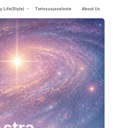
My Life(Style)
Tietosuojaseloste
About Us
Astra