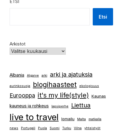
ETSI
Etsi
Arkistot
arki ja ajatuksia
Albania
Algarve
arki
blogihaasteet
aurinkosuoja
ekologisuus
it's my life(style)
Eurooppa
Kaunas
Liettua
kauneus ja rohkeus
lapsiperhe
live to travel
lomailu
Malta
matkalla
news
Portugali
Puola
Suomi
Turku
Vilna
yhteistyöt