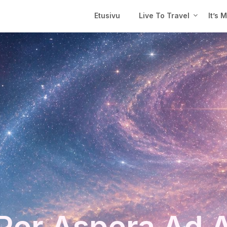
Etusivu
Live To Travel
It’s 
Per Aspera Ad 