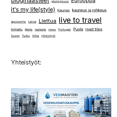
blogihaasteet
Eurooppa
ekologisuus
it's my life(style)
kauneus ja rohkeus
Kaunas
live to travel
Liettua
lapsiperhe
Latvia
Puola
road trips
lomailu
Malta
matkalla
news
Portugali
Suomi
Turku
Vilna
yhteistyöt
Yhteistyöt: