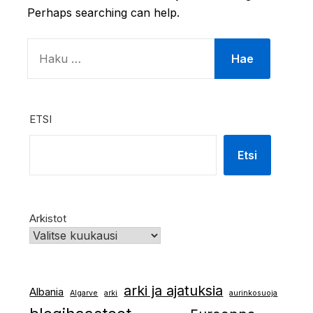
Perhaps searching can help.
HAKU:
ETSI
Etsi
Arkistot
arki ja ajatuksia
Albania
Algarve
arki
aurinkosuoja