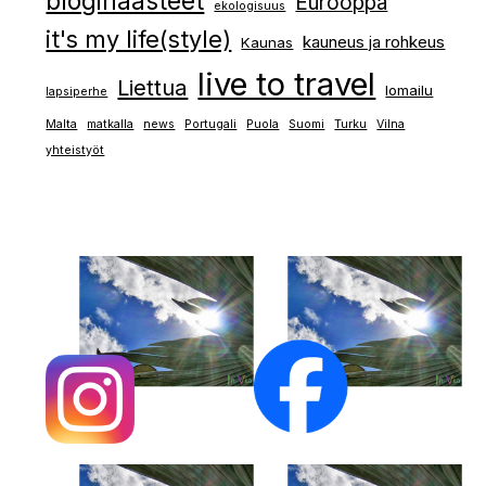
blogihaasteet
Eurooppa
ekologisuus
it's my life(style)
kauneus ja rohkeus
Kaunas
live to travel
Liettua
lomailu
lapsiperhe
Malta
matkalla
news
Portugali
Puola
Suomi
Turku
Vilna
yhteistyöt