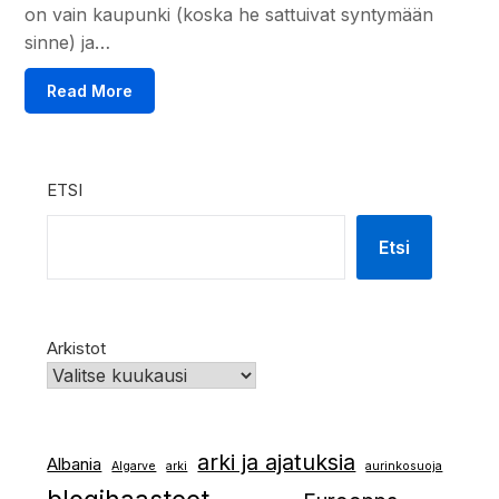
on vain kaupunki (koska he sattuivat syntymään
sinne) ja…
Read More
ETSI
Etsi
Arkistot
arki ja ajatuksia
Albania
Algarve
arki
aurinkosuoja