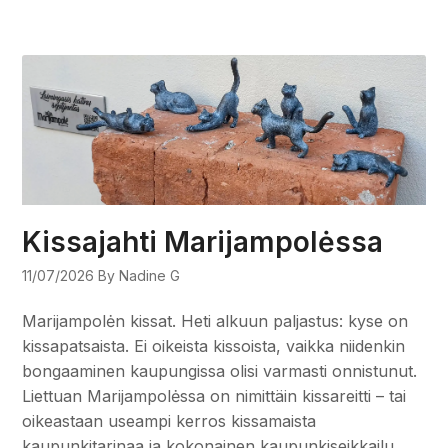
Kissajahti Marijampolėssa
11/07/2026
By Nadine G
Marijampolėn kissat. Heti alkuun paljastus: kyse on
kissapatsaista. Ei oikeista kissoista, vaikka niidenkin
bongaaminen kaupungissa olisi varmasti onnistunut.
Liettuan Marijampolėssa on nimittäin kissareitti – tai
oikeastaan useampi kerros kissamaista
kaupunkitarinaa ja kokonainen kaupunkiseikkailu,