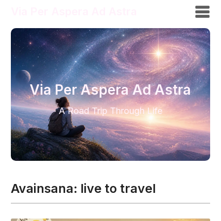
Via Per Aspera Ad Astra
Via Per Aspera Ad Astra
A Road Trip Through Life
Avainsana:
live to travel