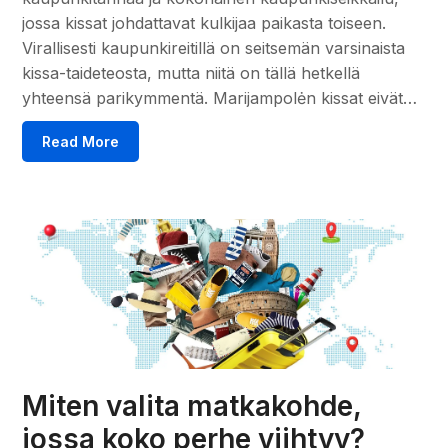
jossa kissat johdattavat kulkijaa paikasta toiseen.
Virallisesti kaupunkireitillä on seitsemän varsinaista
kissa-taideteosta, mutta niitä on tällä hetkellä
yhteensä parikymmentä. Marijampolėn kissat eivät…
Read More
Miten valita matkakohde,
jossa koko perhe viihtyy?