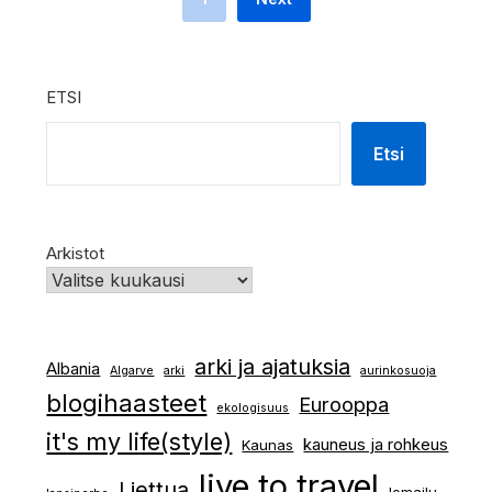
ETSI
Etsi
Arkistot
arki ja ajatuksia
Albania
Algarve
arki
aurinkosuoja
blogihaasteet
Eurooppa
ekologisuus
it's my life(style)
kauneus ja rohkeus
Kaunas
live to travel
Liettua
lomailu