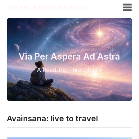
Via Per Aspera Ad Astra
Via Per Aspera Ad Astra
A Road Trip Through Life
Avainsana:
live to travel