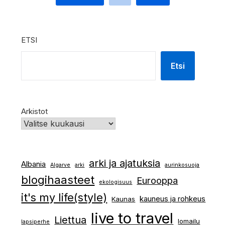
ETSI
Etsi
Arkistot
arki ja ajatuksia
Albania
Algarve
arki
aurinkosuoja
blogihaasteet
Eurooppa
ekologisuus
it's my life(style)
kauneus ja rohkeus
Kaunas
live to travel
Liettua
lomailu
lapsiperhe