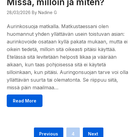
Missä, milloin ja miten?
28/03/2026
By Nadine G
Aurinkosuoja matkalla. Matkustaessani olen
huomannut yhden yllättävän usein toistuvan asian:
aurinkovoide osataan kyllä pakata mukaan, mutta ei
oikein tiedetä, milloin sitä oikeasti pitäisi käyttää.
Etelässä sitä levitetään helposti liikaa ja väärään
aikaan, kun taas pohjoisessa sitä ei käytetä
silloinkaan, kun pitäisi. Auringonsuojan tarve voi olla
yllättävän suurta tai olematonta. Se riippuu siitä,
missä päin maailmaa…
Read More
Previous
4
Next