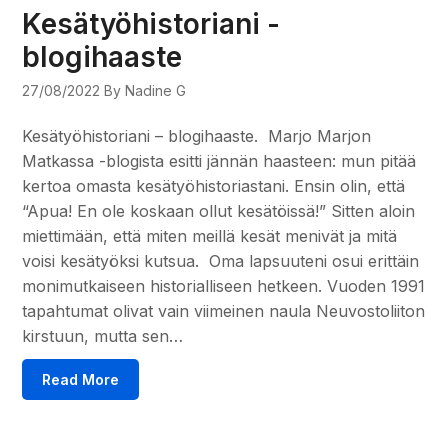
Kesätyöhistoriani -
blogihaaste
27/08/2022
By Nadine G
Kesätyöhistoriani – blogihaaste. Marjo Marjon
Matkassa -blogista esitti jännän haasteen: mun pitää
kertoa omasta kesätyöhistoriastani. Ensin olin, että
“Apua! En ole koskaan ollut kesätöissä!” Sitten aloin
miettimään, että miten meillä kesät menivät ja mitä
voisi kesätyöksi kutsua. Oma lapsuuteni osui erittäin
monimutkaiseen historialliseen hetkeen. Vuoden 1991
tapahtumat olivat vain viimeinen naula Neuvostoliiton
kirstuun, mutta sen…
Read More