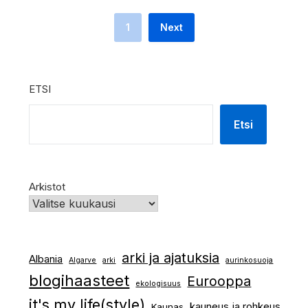
1
Next
ETSI
Etsi
Arkistot
arki ja ajatuksia
Albania
Algarve
arki
aurinkosuoja
blogihaasteet
Eurooppa
ekologisuus
it's my life(style)
kauneus ja rohkeus
Kaunas