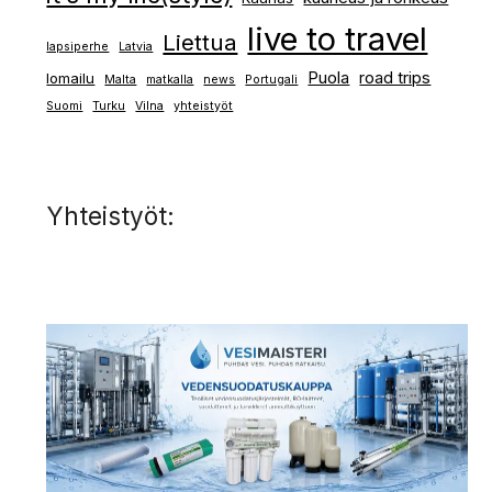
live to travel
Liettua
lapsiperhe
Latvia
Puola
road trips
lomailu
Malta
matkalla
news
Portugali
Suomi
Turku
Vilna
yhteistyöt
Yhteistyöt: