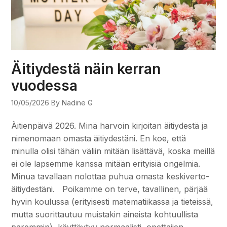
Äitiydestä näin kerran
vuodessa
10/05/2026
By Nadine G
Äitienpäivä 2026. Minä harvoin kirjoitan äitiydestä ja
nimenomaan omasta äitiydestäni. En koe, että
minulla olisi tähän väliin mitään lisättävä, koska meillä
ei ole lapsemme kanssa mitään erityisiä ongelmia.
Minua tavallaan nolottaa puhua omasta keskiverto-
äitiydestäni. Poikamme on terve, tavallinen, pärjää
hyvin koulussa (erityisesti matematiikassa ja tieteissä,
mutta suorittautuu muistakin aineista kohtuullista
paremmin), käyttäytyy normaalisti, opettajien