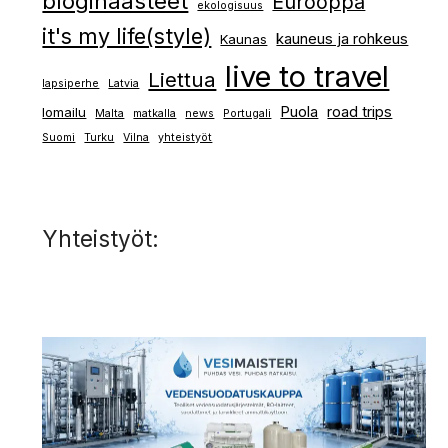
blogihaasteet
Eurooppa
ekologisuus
it's my life(style)
kauneus ja rohkeus
Kaunas
live to travel
Liettua
lapsiperhe
Latvia
Puola
road trips
lomailu
Malta
matkalla
news
Portugali
Suomi
Turku
Vilna
yhteistyöt
Yhteistyöt: