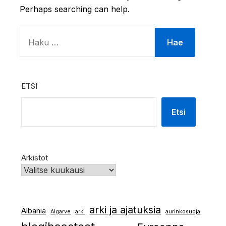
Perhaps searching can help.
HAKU:
ETSI
Etsi
Arkistot
arki ja ajatuksia
Albania
Algarve
arki
aurinkosuoja