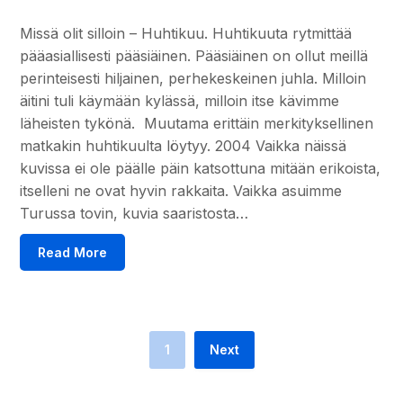
Missä olit silloin – Huhtikuu. Huhtikuuta rytmittää
pääasiallisesti pääsiäinen. Pääsiäinen on ollut meillä
perinteisesti hiljainen, perhekeskeinen juhla. Milloin
äitini tuli käymään kylässä, milloin itse kävimme
läheisten tykönä. Muutama erittäin merkityksellinen
matkakin huhtikuulta löytyy. 2004 Vaikka näissä
kuvissa ei ole päälle päin katsottuna mitään erikoista,
itselleni ne ovat hyvin rakkaita. Vaikka asuimme
Turussa tovin, kuvia saaristosta…
Read More
1
Next