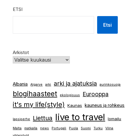
ETSI
Etsi
Arkistot
arki ja ajatuksia
Albania
Algarve
arki
aurinkosuoja
blogihaasteet
Eurooppa
ekologisuus
it's my life(style)
kauneus ja rohkeus
Kaunas
live to travel
Liettua
lomailu
lapsiperhe
Malta
matkalla
news
Portugali
Puola
Suomi
Turku
Vilna
yhteistyöt