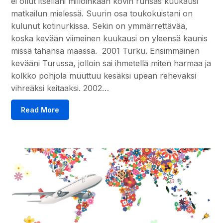
ei ollut itselläni milloinkaan kovin runsas kuukausi
matkailun mielessä. Suurin osa toukokuistani on
kulunut kotinurkissa. Sekin on ymmärrettävää,
koska kevään viimeinen kuukausi on yleensä kaunis
missä tahansa maassa. 2001 Turku. Ensimmäinen
kevääni Turussa, jolloin sai ihmetellä miten harmaa ja
kolkko pohjola muuttuu kesäksi upean reheväksi
vihreäksi keitaaksi. 2002…
Read More