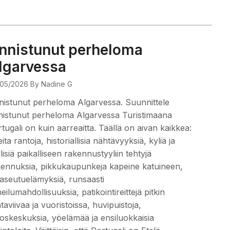
nnistunut perheloma
lgarvessa
05/2026
By Nadine G
istunut perheloma Algarvessa. Suunnittele
istunut perheloma Algarvessa Turistimaana
tugali on kuin aarreaitta. Täällä on aivan kaikkea:
ita rantoja, historiallisia nähtävyyksiä, kyliä ja
llisiä paikalliseen rakennustyyliin tehtyjä
ennuksia, pikkukaupunkeja kapeine katuineen,
seutuelämyksiä, runsaasti
eilumahdollisuuksia, patikointireittejä pitkin
taviivaa ja vuoristoissa, huvipuistoja,
oskeskuksia, yöelämää ja ensiluokkaisia