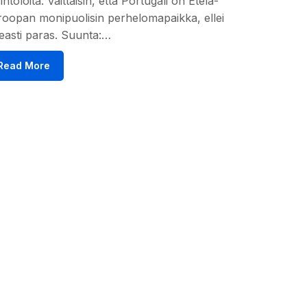
intoloita. Väittäisin, että Portugali on Etelä-
oopan monipuolisin perhelomapaikka, ellei
easti paras. Suunta:…
Read More