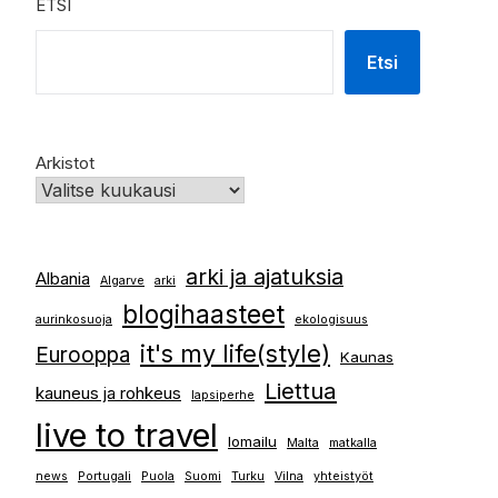
ETSI
Etsi
Arkistot
arki ja ajatuksia
Albania
Algarve
arki
blogihaasteet
aurinkosuoja
ekologisuus
it's my life(style)
Eurooppa
Kaunas
Liettua
kauneus ja rohkeus
lapsiperhe
live to travel
lomailu
Malta
matkalla
news
Portugali
Puola
Suomi
Turku
Vilna
yhteistyöt