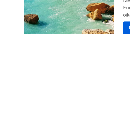
rav
Eur
oik