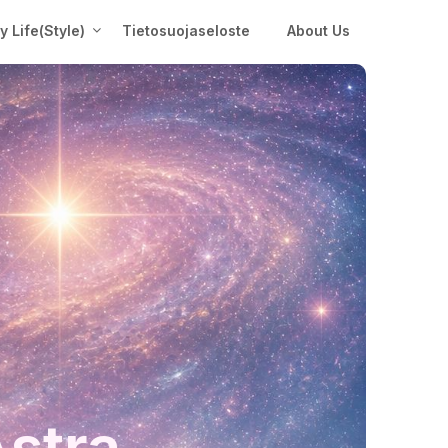
My Life(Style)
Tietosuojaseloste
About Us
Astra