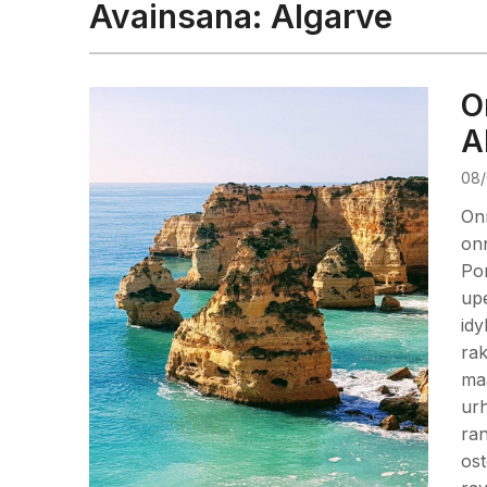
Avainsana:
Algarve
O
A
08/
Onn
onn
Por
upe
idy
rak
maa
urh
ran
ost