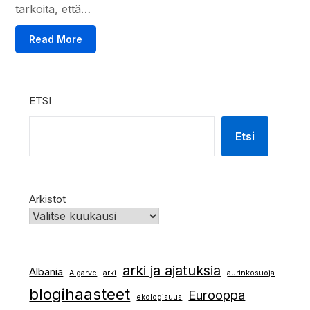
tarkoita, että…
Read More
ETSI
Etsi
Arkistot
arki ja ajatuksia
Albania
Algarve
arki
aurinkosuoja
blogihaasteet
Eurooppa
ekologisuus