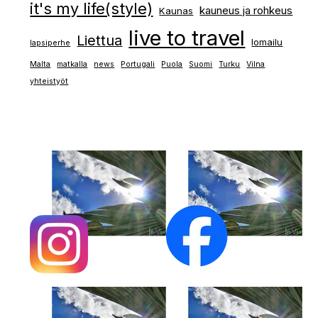
it's my life(style)
kauneus ja rohkeus
Kaunas
live to travel
Liettua
lomailu
lapsiperhe
Malta
matkalla
news
Portugali
Puola
Suomi
Turku
Vilna
yhteistyöt