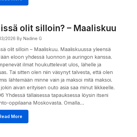
issä olit silloin? – Maaliskuu
03/2026
By Nadine G
sä olit silloin – Maaliskuu. Maaliskuussa yleensä
ään eloon yhdessä luonnon ja auringon kanssa.
penevät ilmat houkuttelevat ulos, lähelle ja
as. Tai sitten olen niin väsynyt talvesta, että olen
mis lähtemään minne vain ja maksoi mitä maksoi.
 jokin aivan erityisen outo asia saa minut liikkeelle.
6 Yhdessä tällaisessa tapauksessa löysin itseni
ihto-oppilaana Moskovasta. Omalla…
Read More