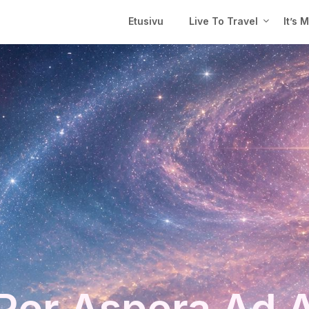
Etusivu
Live To Travel
It’s 
Per Aspera Ad 