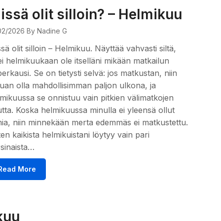
issä olit silloin? – Helmikuu
02/2026
By Nadine G
sä olit silloin – Helmikuu. Näyttää vahvasti siltä,
ei helmikuukaan ole itselläni mikään matkailun
erkausi. Se on tietysti selvä: jos matkustan, niin
uan olla mahdollisimman paljon ulkona, ja
mikuussa se onnistuu vain pitkien välimatkojen
tta. Koska helmikuussa minulla ei yleensä ollut
ia, niin minnekään merta edemmäs ei matkustettu.
en kaikista helmikuistani löytyy vain pari
sinaista…
Read More
kuu