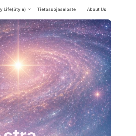
My Life(Style)
Tietosuojaseloste
About Us
Astra