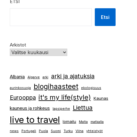
ETSI
Etsi
Arkistot
arki ja ajatuksia
Albania
Algarve
arki
blogihaasteet
aurinkosuoja
ekologisuus
it's my life(style)
Eurooppa
Kaunas
Liettua
kauneus ja rohkeus
lapsiperhe
live to travel
lomailu
Malta
matkalla
news
Portugali
Puola
Suomi
Turku
Vilna
yhteistyöt