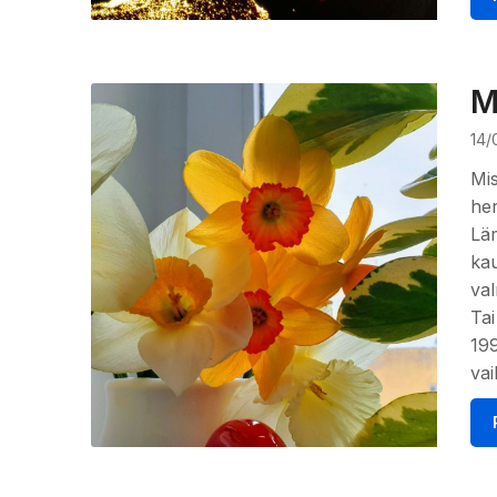
M
14/
Mis
her
Läm
kau
val
Tai
199
va