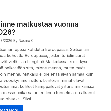
inne matkustaa vuonna
026?
03/2026
By Nadine G
itsemän upeaa kohdetta Euroopassa. Seitsemän
aa kohdetta Euroopassa, joiden turistimäärät
tävät vielä tilaa hengittää Matkailussa ei ole kyse
ä pelkästään siitä, minne mennä, mutta myös
loin mennä. Matkailu ei ole enää aivan samaa kuin
lä vuosikymmen sitten. Lentojen hinnat elävät,
situimmat kohteet kamppailevat yliturismin kanssa
monessa paikassa autenttinen tunnelma on alkanut
ua ohueksi. Siksi…
Read More