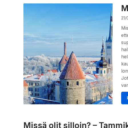
M
21/
Mis
ett
sup
hal
hel
kau
lom
Jot
var
Missä olit silloin? – Tammi