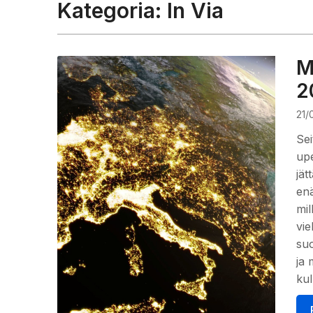
Kategoria:
In Via
M
2
21/
Se
upe
jät
enä
mil
vie
suo
ja 
kul