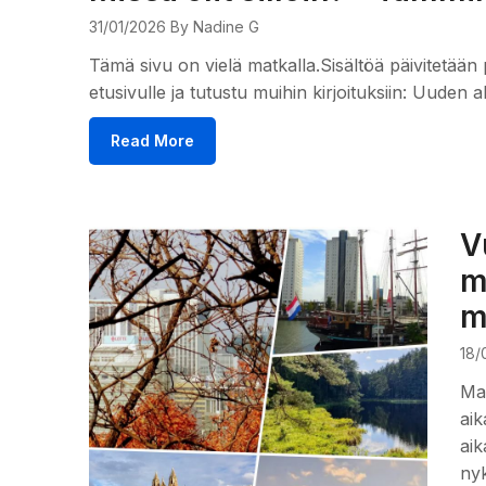
31/01/2026
By Nadine G
Tämä sivu on vielä matkalla.Sisältöä päivitetään 
etusivulle ja tutustu muihin kirjoituksiin: Uuden 
Read More
V
m
m
18/
Mat
aik
ai
nyk