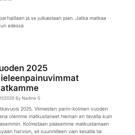
parhaillaan ja se julkaistaan pian. Jatka matkaa
alun edessä
uoden 2025
ieleenpainuvimmat
atkamme
01/2026
By Nadine G
kavuosi 2025. Viimeisten parin-kolmen vuoden
ana olemme matkustaneet hieman eri tavalla kuin
kaisemmin. Kolmistaan pääsemme matkustamaan
yään harvoin, eli suunnilleen vain kesällä tai