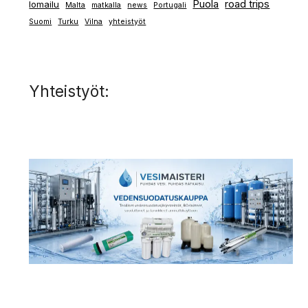
Puola
road trips
lomailu
Malta
matkalla
news
Portugali
Suomi
Turku
Vilna
yhteistyöt
Yhteistyöt: