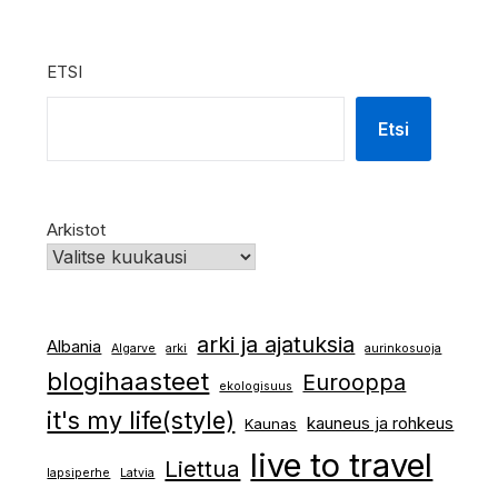
ETSI
Etsi
Arkistot
arki ja ajatuksia
Albania
Algarve
arki
aurinkosuoja
blogihaasteet
Eurooppa
ekologisuus
it's my life(style)
kauneus ja rohkeus
Kaunas
live to travel
Liettua
lapsiperhe
Latvia