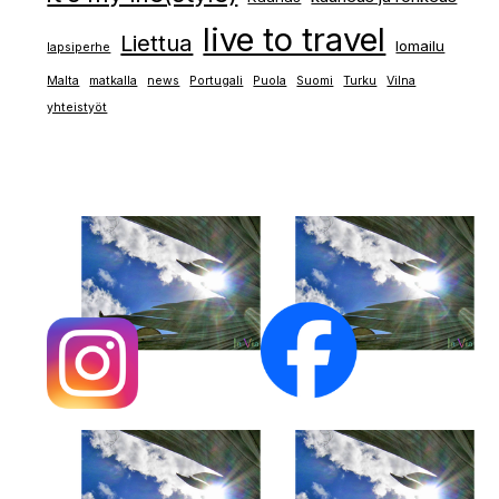
live to travel
Liettua
lomailu
lapsiperhe
Malta
matkalla
news
Portugali
Puola
Suomi
Turku
Vilna
yhteistyöt