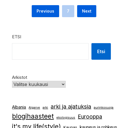
Previous
7
Next
ETSI
Etsi
Arkistot
arki ja ajatuksia
Albania
Algarve
arki
aurinkosuoja
blogihaasteet
Eurooppa
ekologisuus
it's my life(style)
kauneus ja rohkeus
Kaunas