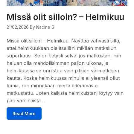
Missä olit silloin? – Helmikuu
21/02/2026
By Nadine G
Missä olit silloin – Helmikuu. Näyttää vahvasti siltä,
ettei helmikuukaan ole itselläni mikään matkailun
superkausi. Se on tietysti selvä: jos matkustan, niin
haluan olla mahdollisimman paljon ulkona, ja
helmikuussa se onnistuu vain pitkien välimatkojen
kautta. Koska helmikuussa minulla ei yleensä ollut
lomia, niin minnekään merta edemmäs ei
matkustettu. Joten kaikista helmikuistani löytyy vain
pari varsinaista…
Read More