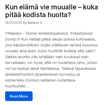
Kun elämä vie muualle – kuka
pitää kodista huolta?
16/01/2026
By Nadine G
Yhteistyö – Domio kiinteistöpalvelut. Yhteistyössä:
Domio.fi Kun viettää pitkiä aikoja poissa kotimaasta,
yksi käytännöllinen mutta yllättävän tärkeä kysymys
nousee aina esiin: kuka huolehtii kodista sillä välin?
Vaikka asunto olisi tyhjillään vain kuukausi-pari
kerrallaaan, on hyvä, että on luotettava taho, johon
voi turvautua tässä tilanteessa. Näissä tapauksissa
kiinteistöhuollon järjestäminen korostuu ja
esimerkiksi Domion kaltainen luotettava
huoltoyhtiö…
Read More