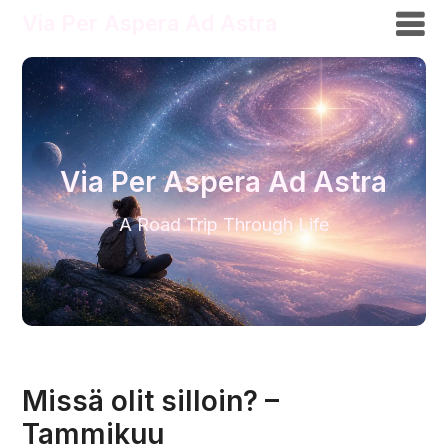
Via Per Aspera Ad Astra
Via Per Aspera Ad Astra
A Road Trip Through Life
Missä olit silloin? –
Tammikuu