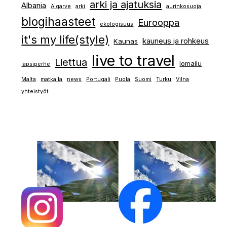
arki ja ajatuksia
Albania
Algarve
arki
aurinkosuoja
blogihaasteet
Eurooppa
ekologisuus
it's my life(style)
kauneus ja rohkeus
Kaunas
live to travel
Liettua
lomailu
lapsiperhe
Malta
matkalla
news
Portugali
Puola
Suomi
Turku
Vilna
yhteistyöt