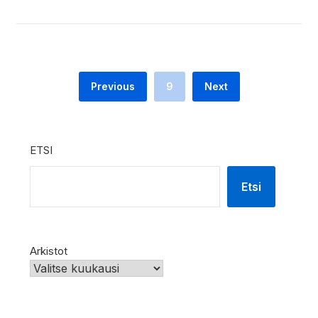
Previous
9
Next
ETSI
Etsi
Arkistot