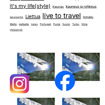
it's my life(style)
kauneus ja rohkeus
Kaunas
live to travel
Liettua
lomailu
lapsiperhe
Malta
matkalla
news
Portugali
Puola
Suomi
Turku
Vilna
yhteistyöt