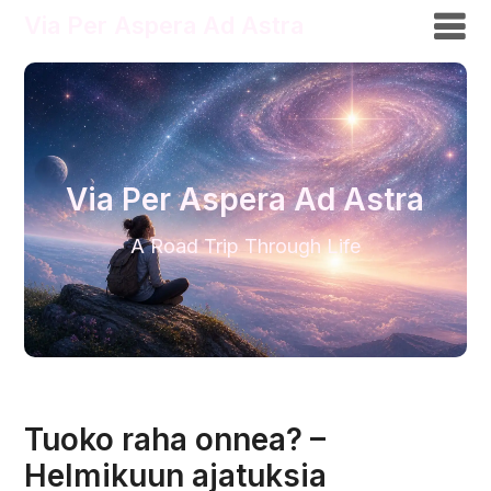
Via Per Aspera Ad Astra
Via Per Aspera Ad Astra
A Road Trip Through Life
Tuoko raha onnea? –
Helmikuun ajatuksia