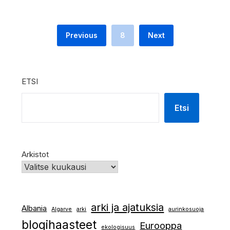
Previous
8
Next
ETSI
Etsi
Arkistot
arki ja ajatuksia
Albania
Algarve
arki
aurinkosuoja
blogihaasteet
Eurooppa
ekologisuus