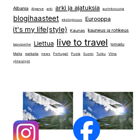
arki ja ajatuksia
Albania
Algarve
arki
aurinkosuoja
blogihaasteet
Eurooppa
ekologisuus
it's my life(style)
kauneus ja rohkeus
Kaunas
live to travel
Liettua
lomailu
lapsiperhe
Malta
matkalla
news
Portugali
Puola
Suomi
Turku
Vilna
yhteistyöt