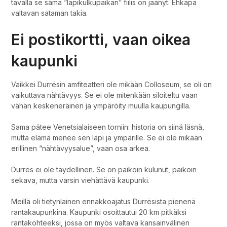
tavalla se sama “läpikulkupaikan” fiilis on jäänyt. Ehkäpä
valtavan sataman takia.
Ei postikortti, vaan oikea
kaupunki
Vaikkei Durrësin amfiteatteri ole mikään Colloseum, se oli on
vaikuttava nähtävyys. Se ei ole mitenkään siloiteltu vaan
vähän keskeneräinen ja ympäröity muulla kaupungilla.
Sama pätee Venetsialaiseen torniin: historia on siinä läsnä,
mutta elämä menee sen läpi ja ympärille. Se ei ole mikään
erillinen “nähtävyysalue”, vaan osa arkea.
Durrës ei ole täydellinen. Se on paikoin kulunut, paikoin
sekava, mutta varsin viehättävä kaupunki.
Meillä oli tietynlainen ennakkoajatus Durrësista pienenä
rantakaupunkina. Kaupunki osoittautui 20 km pitkäksi
rantakohteeksi, jossa on myös valtava kansainvälinen