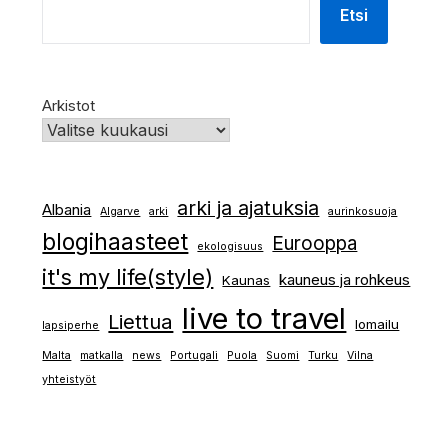
Etsi
Arkistot
arki ja ajatuksia
Albania
Algarve
arki
aurinkosuoja
blogihaasteet
Eurooppa
ekologisuus
it's my life(style)
kauneus ja rohkeus
Kaunas
live to travel
Liettua
lomailu
lapsiperhe
Malta
matkalla
news
Portugali
Puola
Suomi
Turku
Vilna
yhteistyöt