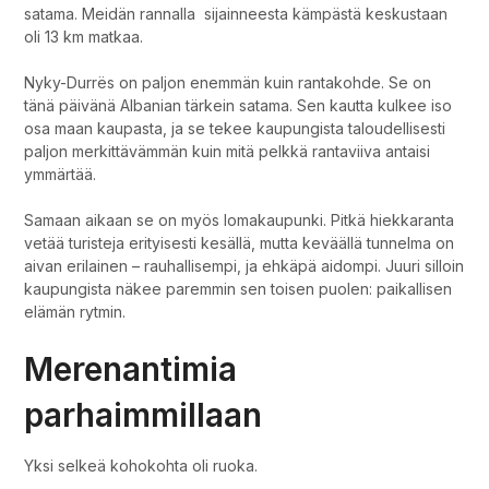
satama. Meidän rannalla sijainneesta kämpästä keskustaan
oli 13 km matkaa.
Nyky-Durrës on paljon enemmän kuin rantakohde. Se on
tänä päivänä Albanian tärkein satama. Sen kautta kulkee iso
osa maan kaupasta, ja se tekee kaupungista taloudellisesti
paljon merkittävämmän kuin mitä pelkkä rantaviiva antaisi
ymmärtää.
Samaan aikaan se on myös lomakaupunki. Pitkä hiekkaranta
vetää turisteja erityisesti kesällä, mutta keväällä tunnelma on
aivan erilainen – rauhallisempi, ja ehkäpä aidompi. Juuri silloin
kaupungista näkee paremmin sen toisen puolen: paikallisen
elämän rytmin.
Merenantimia
parhaimmillaan
Yksi selkeä kohokohta oli ruoka.