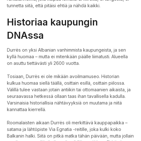
tunnetta siitä, että pitäisi ehtiä ja nähdä kaikki.
Historiaa kaupungin
DNAssa
Durrës on yksi Albanian vanhimmista kaupungeista, ja sen
kyllä huomaa – mutta ei mitenkään päälle liimatusti. Alueella
on asuttu tiettävästi yli 2600 vuotta.
Tosiaan, Durrës ei ole mikään avoilmamuseo. Historian
kulkua huomaa siellä täällä, osittain esillä, osittain piilossa.
Välillä tulee vastaan jotain antiikin tai ottomaanien aikaista, ja
seuraavassa hetkessä ollaan taas ihan tavallisella kadulla.
Varsinaisia historiallisia nähtävyyksiä on muutama ja niitä
kannattaa kierrellä.
Roomalaisten aikaan Durrës oli merkittävä kauppapaikka –
satama ja lähtöpiste Via Egnatia -reitille, joka kulki koko
Balkanin halki. Siitä on pitkä matka tähän päivään, mutta jollain