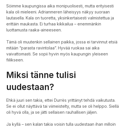
Söimme kaupungissa aika monipuolisesti, mutta erityisesti
kala oli mieleeni. Adrianmeren läheisyys näkyy suoraan
lautasella. Kala on tuoretta, yksinkertaisesti valmistettua ja
erittäin maukasta. Ei turhaa kikkailua – enemmänkin
luottamusta raaka-aineeseen.
Tämä oli muutenkin sellainen paikka, jossa ei tarvinnut etsiä
mitään “parasta ravintolaa”. Hyvää ruokaa sai aika
vaivattomasti. Se sopii hyvin myös kaupungin yleiseen
fiilikseen.
Miksi tänne tulisi
uudestaan?
Ehkä juuri sen takia, ettei Durrës yrittänyt tehdä vaikutusta.
Se ei ollut näyttävä tai viimeistelty, mutta se oli helppo. Siellä
oli hyvä olla, ja se jätti sellaisen rauhallisen jäljen.
Ja kyllä – sen kalan takia voisin tulla uudestaan ihan milloin