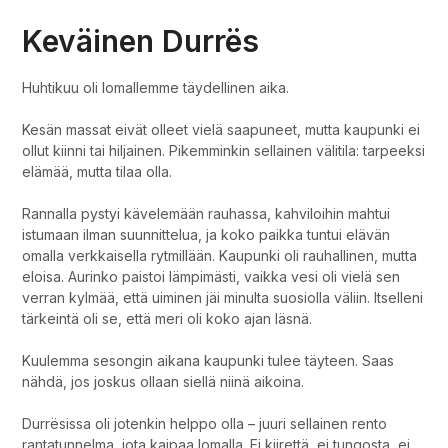
Keväinen Durrës
Huhtikuu oli lomallemme täydellinen aika.
Kesän massat eivät olleet vielä saapuneet, mutta kaupunki ei
ollut kiinni tai hiljainen. Pikemminkin sellainen välitila: tarpeeksi
elämää, mutta tilaa olla.
Rannalla pystyi kävelemään rauhassa, kahviloihin mahtui
istumaan ilman suunnittelua, ja koko paikka tuntui elävän
omalla verkkaisella rytmillään. Kaupunki oli rauhallinen, mutta
eloisa. Aurinko paistoi lämpimästi, vaikka vesi oli vielä sen
verran kylmää, että uiminen jäi minulta suosiolla väliin. Itselleni
tärkeintä oli se, että meri oli koko ajan läsnä.
Kuulemma sesongin aikana kaupunki tulee täyteen. Saas
nähdä, jos joskus ollaan siellä niinä aikoina.
Durrësissa oli jotenkin helppo olla – juuri sellainen rento
rantatunnelma, jota kaipaa lomalla. Ei kiirettä, ei tungosta, ei