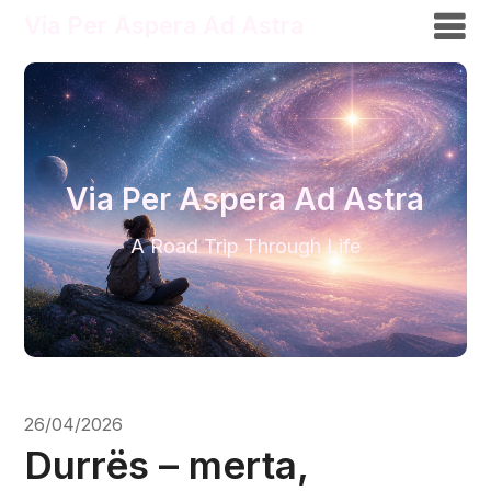
Via Per Aspera Ad Astra
Via Per Aspera Ad Astra
A Road Trip Through Life
26/04/2026
Durrës – merta,