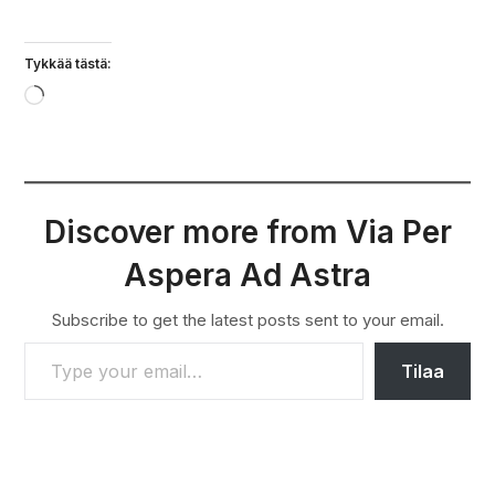
Ristien mäki – uskon ja sitkeyden symboli Liettuassa
2026
Pitkästä aikaa olimme kävelemässä Aurajoen rannalla
Turussa, nyt täysivaltaisina turisteina
.
Turkuun on aina mukava palata
Missä olit silloin – Heinäkuu.