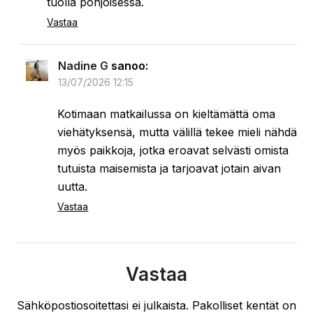
Ai että miten paljon kauniita kuvia! Katselin
silmät ihan loistaen. Taitaa olla merkki, että
pikkaisen alkaa olla matkakuumetta. Ei tosin
heinäkuussa, mutta myöhemmin. Olisipa ihana
päästä taas uusiin maisemiin käymään!
Vastaa
Nadine G
sanoo:
13/07/2026 12:45
Heinäkuussa Suomi on kyllä kauneimmillaan,
ja nyt sinne luvataan vielä helteitäkin. En
minäkään lähtisi juuri tähän aikaan muualle,
jos voisin pitää lomani jonakin toisena
ajankohtana.
Vastaa