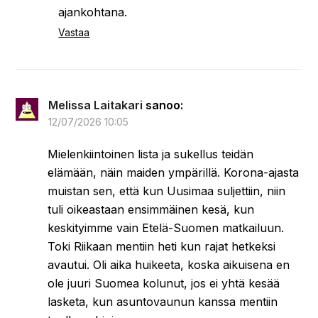
uutta koettavaa sielläkin. Ei vaan ole ihan
ensimmäisten joukossa reissulistalla.
Vastaa
In Via
sanoo:
06/07/2026 23:19
No ei, Pietari ei ole nyt ensimmäisten
matkakohteiden listalla
Tuskin tulee
omalta osaltani enää koskaan käytyä – sen
verran paljon olen tuota kaupunkia nähnyt.
Vastaa
Tyylimurun Tiina
sanoo:
07/07/2026 13:39