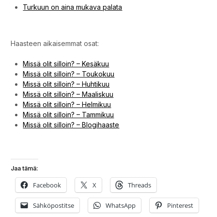
Trójmiasto – Sopot
Ristien Mäki, Siauliai
Ristien mäki (tai Ristikukkula) oli pitkään omalla bucket-
listallani. Kokemus oli suorastaan surrealistinen.