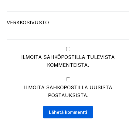
Nadine G
sanoo:
13/07/2026 12:15
Kotimaan matkailussa on kieltämättä oma
viehätyksensä, mutta välillä tekee mieli nähdä
myös paikkoja, jotka eroavat selvästi omista
tutuista maisemista ja tarjoavat jotain aivan
uutta.
Vastaa
Vastaa
Sähköpostiosoitettasi ei julkaista.
Pakolliset kentät on
merkitty
*
KOMMENTTI
*