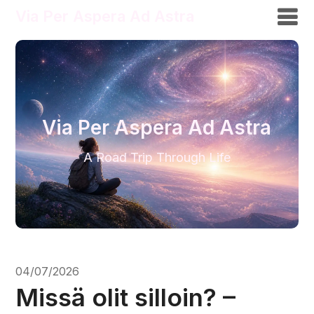
Via Per Aspera Ad Astra
Via Per Aspera Ad Astra
A Road Trip Through Life
04/07/2026
Missä olit silloin? –