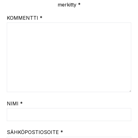
Melissa Laitakari
sanoo:
12/07/2026 10:05
Mielenkiintoinen lista ja sukellus teidän
elämään, näin maiden ympärillä. Korona-ajasta
muistan sen, että kun Uusimaa suljettiin, niin
tuli oikeastaan ensimmäinen kesä, kun
keskityimme vain Etelä-Suomen matkailuun.
Toki Riikaan mentiin heti kun rajat hetkeksi
avautui. Oli aika huikeeta, koska aikuisena en
ole juuri Suomea kolunut, jos ei yhtä kesää
lasketa, kun asuntovaunun kanssa mentiin
tuolla pohjoisessa.
Vastaa