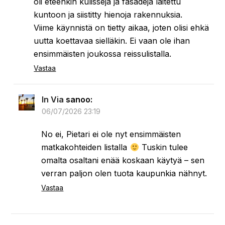
silloin? – Heinäkuu
”
Fin In Tirol
sanoo:
06/07/2026 21:50
Mielenkiintoinen lista paikoista, muutamassa
noista ei ole tullut käytyä. Aika moni on osunut
matkanvarrelle.
Me oltiin viime heinäkuussa esim.
Spilimbergossa Italiassa, kiva pikku kaupunki
Venetsiasta pohjoiseen. Millstatt ja
Bischofshofen Itävallan kieroajelulla. Caorlo
rantakohde Italiassa, ja niin Timmelsjoch
alppitie, josta just kirjoitin blogiin.
Vastaa
In Via
sanoo: