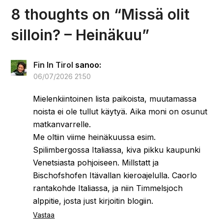
Haasteen aikaisemmat osat:
Missä olit silloin? – Kesäkuu
Missä olit silloin? – Toukokuu
Missä olit silloin? – Huhtikuu
Missä olit silloin? – Maaliskuu
Missä olit silloin? – Helmikuu
Missä olit silloin? – Tammikuu
Missä olit silloin? – Blogihaaste
Missä olit silloin – Heinäkuu.
Jaa tämä:
Facebook
X
Threads
Sähköpostitse
WhatsApp
Pinterest
Tykkää tästä: