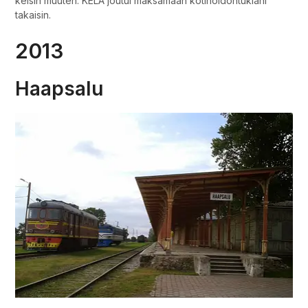
keisin muuten. KELA joutui maksamaan kotihoidontukiani
takaisin.
2013
Haapsalu