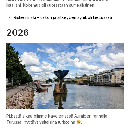
Muita matkoja emme silloin tehneet kun kävimme Virossa ja
Suomessa tervehtimässä niitä sukulaisia, joita emme päästy
näkemään korona-vuosina.
2025
Puola: Gdansk, Gdynia, Sopot
Trójmiasto – Gdańsk
Trójmiasto – Gdynia