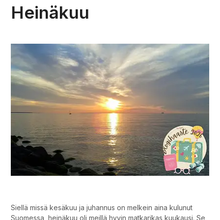
Heinäkuu
Missä olit silloin – Heinäkuu.
Siellä missä kesäkuu ja juhannus on melkein aina kulunut
Suomessa, heinäkuu oli meillä hyvin matkarikas kuukausi. Se