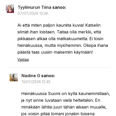
06/07/2026 23:24
Ah, Alppien seutua ja merenrantaa! Alppitiet
ovat upeita, vaikka voivat olla vaarallisiakin.
Vastaa
Mare
sanoo:
06/07/2026 22:26
Monta tuttuakin paikkaa mukana
Olen käynyt sekä Leningradissa että Pietarissa.
Jokunen 10 vuotta varmaan välissä.
Aikakausien eron huomasi selvästi. Pietarissa
oli eteenkin kulisseja ja fasadeja laitettu
kuntoon ja siistitty hienoja rakennuksia.
Viime käynnistä on tietty aikaa, joten olisi ehkä