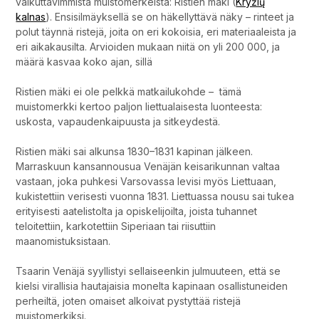
vaikuttavimmista muistomerkeistä: Ristien mäki (
Kryžių
kalnas
). Ensisilmäyksellä se on häkellyttävä näky – rinteet ja
polut täynnä ristejä, joita on eri kokoisia, eri materiaaleista ja
eri aikakausilta. Arvioiden mukaan niitä on yli 200 000, ja
määrä kasvaa koko ajan, sillä
Ristien mäki ei ole pelkkä matkailukohde – tämä
muistomerkki kertoo paljon liettualaisesta luonteesta:
uskosta, vapaudenkaipuusta ja sitkeydestä.
Ristien mäki sai alkunsa 1830–1831 kapinan jälkeen.
Marraskuun kansannousua Venäjän keisarikunnan valtaa
vastaan, joka puhkesi Varsovassa levisi myös Liettuaan,
kukistettiin verisesti vuonna 1831. Liettuassa nousu sai tukea
erityisesti aatelistolta ja opiskelijoilta, joista tuhannet
teloitettiin, karkotettiin Siperiaan tai riisuttiin
maanomistuksistaan.
Tsaarin Venäjä syyllistyi sellaiseenkin julmuuteen, että se
kielsi virallisia hautajaisia monelta kapinaan osallistuneiden
perheiltä, joten omaiset alkoivat pystyttää ristejä
muistomerkiksi.