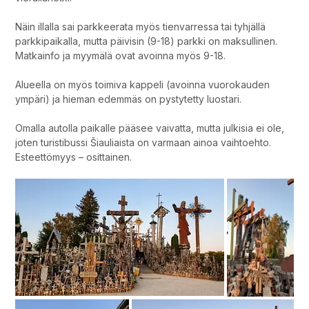
Näin illalla sai parkkeerata myös tienvarressa tai tyhjällä
parkkipaikalla, mutta päivisin (9-18) parkki on maksullinen.
Matkainfo ja myymälä ovat avoinna myös 9-18.
Alueella on myös toimiva kappeli (avoinna vuorokauden
ympäri) ja hieman edemmäs on pystytetty luostari.
Omalla autolla paikalle pääsee vaivatta, mutta julkisia ei ole,
joten turistibussi Šiauliaista on varmaan ainoa vaihtoehto.
Esteettömyys – osittainen.