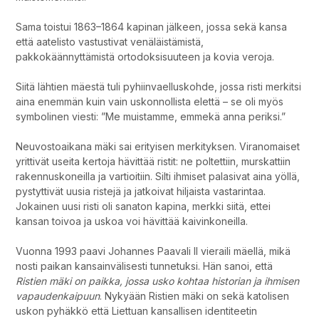
Sama toistui 1863–1864 kapinan jälkeen, jossa sekä kansa
että aatelisto vastustivat venäläistämistä,
pakkokäännyttämistä ortodoksisuuteen ja kovia veroja.
Siitä lähtien mäestä tuli pyhiinvaelluskohde, jossa risti merkitsi
aina enemmän kuin vain uskonnollista elettä – se oli myös
symbolinen viesti: ”Me muistamme, emmekä anna periksi.”
Neuvostoaikana mäki sai erityisen merkityksen. Viranomaiset
yrittivät useita kertoja hävittää ristit: ne poltettiin, murskattiin
rakennuskoneilla ja vartioitiin. Silti ihmiset palasivat aina yöllä,
pystyttivät uusia ristejä ja jatkoivat hiljaista vastarintaa.
Jokainen uusi risti oli sanaton kapina, merkki siitä, ettei
kansan toivoa ja uskoa voi hävittää kaivinkoneilla.
Vuonna 1993 paavi Johannes Paavali II vieraili mäellä, mikä
nosti paikan kansainvälisesti tunnetuksi. Hän sanoi, että
Ristien mäki on paikka, jossa usko kohtaa historian ja ihmisen
vapaudenkaipuun
. Nykyään Ristien mäki on sekä katolisen
uskon pyhäkkö että Liettuan kansallisen identiteetin