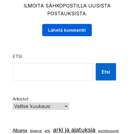
ILMOITA SÄHKÖPOSTILLA UUSISTA
POSTAUKSISTA.
ETSI
Etsi
Arkistot
arki ja ajatuksia
Albania
Algarve
arki
aurinkosuoja