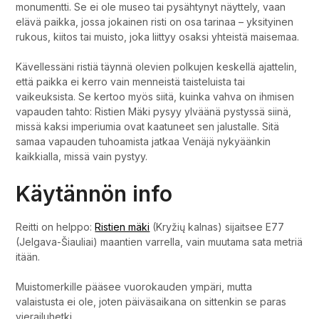
monumentti. Se ei ole museo tai pysähtynyt näyttely, vaan
elävä paikka, jossa jokainen risti on osa tarinaa – yksityinen
rukous, kiitos tai muisto, joka liittyy osaksi yhteistä maisemaa.
Kävellessäni ristiä täynnä olevien polkujen keskellä ajattelin,
että paikka ei kerro vain menneistä taisteluista tai
vaikeuksista. Se kertoo myös siitä, kuinka vahva on ihmisen
vapauden tahto: Ristien Mäki pysyy ylväänä pystyssä siinä,
missä kaksi imperiumia ovat kaatuneet sen jalustalle. Sitä
samaa vapauden tuhoamista jatkaa Venäjä nykyäänkin
kaikkialla, missä vain pystyy.
Käytännön info
Reitti on helppo:
Ristien mäki
(Kryžių kalnas) sijaitsee E77
(Jelgava-Šiauliai) maantien varrella, vain muutama sata metriä
itään.
Muistomerkille pääsee vuorokauden ympäri, mutta
valaistusta ei ole, joten päiväsaikana on sittenkin se paras
vierailuhetki.