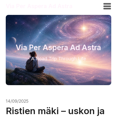
Via Per Aspera Ad Astra
Via Per Aspera Ad Astra
A Road Trip Through Life
14/09/2025
Ristien mäki – uskon ja