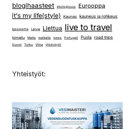
blogihaasteet
Eurooppa
ekologisuus
it's my life(style)
kauneus ja rohkeus
Kaunas
live to travel
Liettua
lapsiperhe
Latvia
Puola
road trips
lomailu
Malta
matkalla
news
Portugali
Suomi
Turku
Vilna
yhteistyöt
Yhteistyöt: