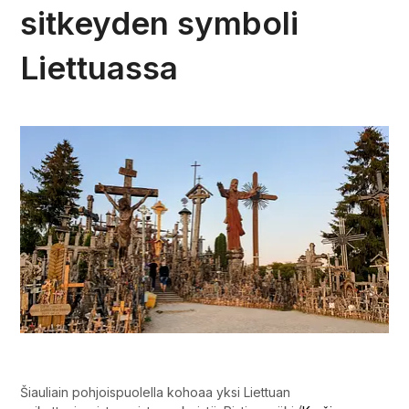
sitkeyden symboli
Liettuassa
Ristien mäki Liettuassa.
Šiauliain pohjoispuolella kohoaa yksi Liettuan