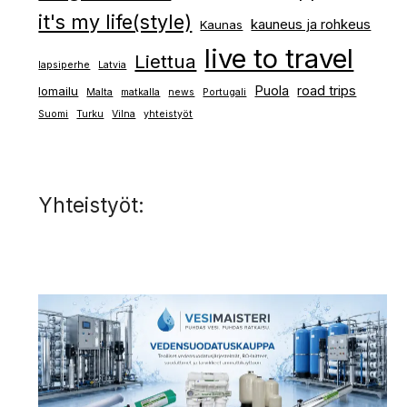
it's my life(style)
kauneus ja rohkeus
Kaunas
live to travel
Liettua
lapsiperhe
Latvia
Puola
road trips
lomailu
Malta
matkalla
news
Portugali
Suomi
Turku
Vilna
yhteistyöt
Yhteistyöt: