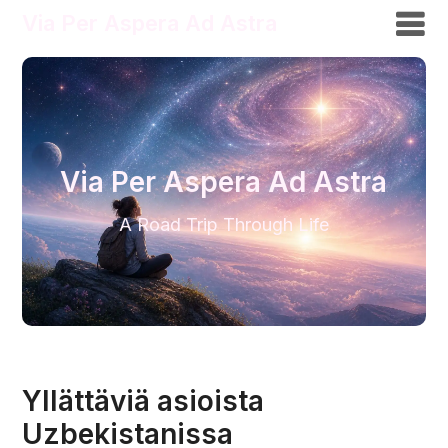
Via Per Aspera Ad Astra
Via Per Aspera Ad Astra
A Road Trip Through Life
Yllättäviä asioista
Uzbekistanissa