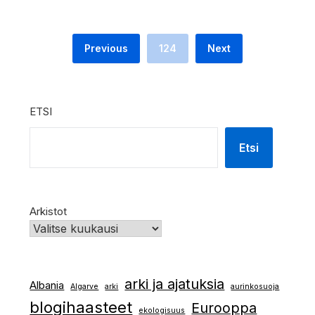
Previous
124
Next
ETSI
Etsi
Arkistot
arki ja ajatuksia
Albania
Algarve
arki
aurinkosuoja
blogihaasteet
Eurooppa
ekologisuus