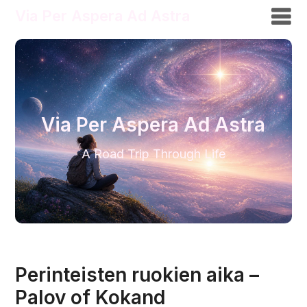
Via Per Aspera Ad Astra
Via Per Aspera Ad Astra
A Road Trip Through Life
Perinteisten ruokien aika –
Palov of Kokand