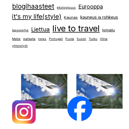
blogihaasteet
Eurooppa
ekologisuus
it's my life(style)
kauneus ja rohkeus
Kaunas
live to travel
Liettua
lomailu
lapsiperhe
Malta
matkalla
news
Portugali
Puola
Suomi
Turku
Vilna
yhteistyöt