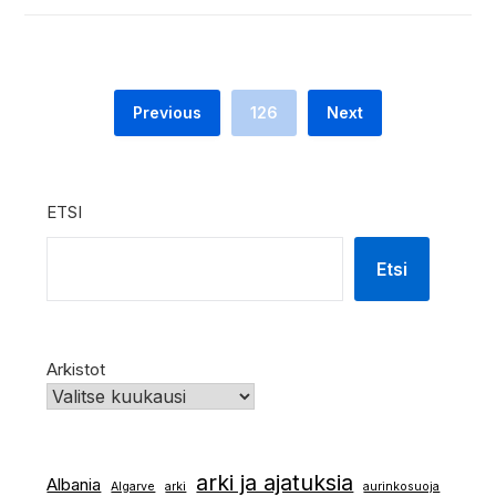
Previous
126
Next
ETSI
Etsi
Arkistot
arki ja ajatuksia
Albania
Algarve
arki
aurinkosuoja