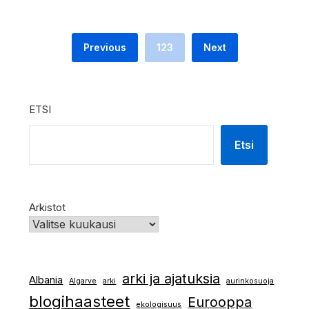
Previous
123
Next
ETSI
Etsi
Arkistot
arki ja ajatuksia
Albania
Algarve
arki
aurinkosuoja
blogihaasteet
Eurooppa
ekologisuus