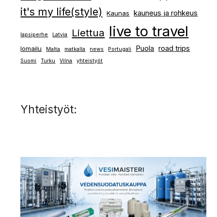
it's my life(style)
kauneus ja rohkeus
Kaunas
live to travel
Liettua
lapsiperhe
Latvia
Puola
road trips
lomailu
Malta
matkalla
news
Portugali
Suomi
Turku
Vilna
yhteistyöt
Yhteistyöt: