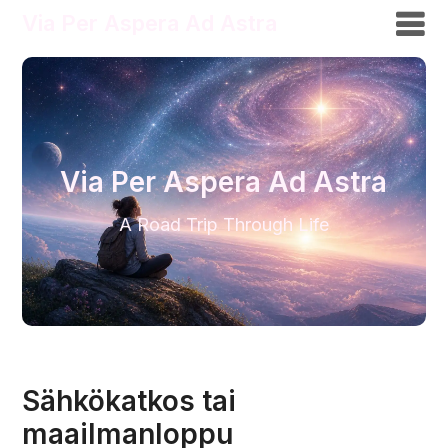
Via Per Aspera Ad Astra
Via Per Aspera Ad Astra
A Road Trip Through Life
Sähkökatkos tai
maailmanloppu