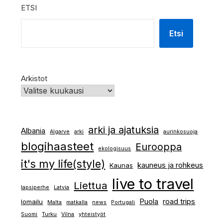
ETSI
Etsi
Arkistot
arki ja ajatuksia
Albania
Algarve
arki
aurinkosuoja
blogihaasteet
Eurooppa
ekologisuus
it's my life(style)
kauneus ja rohkeus
Kaunas
live to travel
Liettua
lapsiperhe
Latvia
Puola
road trips
lomailu
Malta
matkalla
news
Portugali
Suomi
Turku
Vilna
yhteistyöt