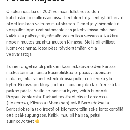
Omaksi riesaksi oli 2001 voimaan tullut nesteiden
kuljetuskielto matkustamoissa. Lentokentät ja lentoyhtiöt eivät
olleet lainkaan valmiina muutokseen. Pienet ja ylihinnoitellut
vesipullot loppuivat automaateissa ja kahviloissa eikä ihan
kaikkialla päässyt täyttämään vesipulloja vessassa. Kaikista
nopein muutos tapahtui muuten Kiinassa. Siellä oli erilliset
juomavesihanat, josta pääsi täydentämään omia
vesivarastoja.
Toinen ongelma oli pelkkien käsimatkatavaroiden kanssa
matkustaminen: omaa kosmetiikkaa ei päässyt tuomaan
mukaan, eikä silloin testerikokoisia pulloja ollut vielä yllin
kyllin. Eli rasvapurkkeja joutui ostamaan joko tax-freessä tai
paikan päällä. Välillä se onnistui hyvin, välillä huonosti.
Riippuu kohteesta. Parhaat tax-freet olivat Lontoossa
(Heathrow), Kiinassa (Shenzhen) sekä Barbadoksella.
Barbadoksella tax-freetä oli kilometreittäin sekä lentokentällä
että pääkaupungissa. Kaikki muu oli halpaa, paitsi
aurinkovoiteet
.