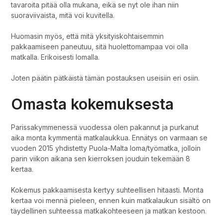
tavaroita pitää olla mukana, eikä se nyt ole ihan niin
suoraviivaista, mitä voi kuvitella.
Huomasin myös, että mitä yksityiskohtaisemmin
pakkaamiseen paneutuu, sitä huolettomampaa voi olla
matkalla. Erikoisesti lomalla.
Joten päätin pätkäistä tämän postauksen useisiin eri osiin.
Omasta kokemuksesta
Parissakymmenessä vuodessa olen pakannut ja purkanut
aika monta kymmentä matkalaukkua. Ennätys on varmaan se
vuoden 2015 yhdistetty Puola-Malta loma/työmatka, jolloin
parin viikon aikana sen kierroksen jouduin tekemään 8
kertaa.
Kokemus pakkaamisesta kertyy suhteellisen hitaasti. Monta
kertaa voi mennä pieleen, ennen kuin matkalaukun sisältö on
täydellinen suhteessa matkakohteeseen ja matkan kestoon.