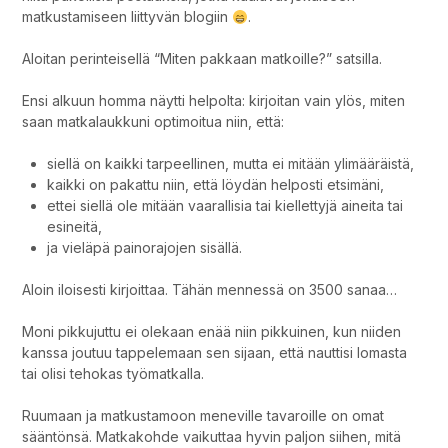
matkustamiseen liittyvän blogiin
.
Aloitan perinteisellä “Miten pakkaan matkoille?” satsilla.
Ensi alkuun homma näytti helpolta: kirjoitan vain ylös, miten
saan matkalaukkuni optimoitua niin, että:
siellä on kaikki tarpeellinen, mutta ei mitään ylimääräistä,
kaikki on pakattu niin, että löydän helposti etsimäni,
ettei siellä ole mitään vaarallisia tai kiellettyjä aineita tai
esineitä,
ja vieläpä painorajojen sisällä.
Aloin iloisesti kirjoittaa. Tähän mennessä on 3500 sanaa…
Moni pikkujuttu ei olekaan enää niin pikkuinen, kun niiden
kanssa joutuu tappelemaan sen sijaan, että nauttisi lomasta
tai olisi tehokas työmatkalla.
Ruumaan ja matkustamoon meneville tavaroille on omat
sääntönsä. Matkakohde vaikuttaa hyvin paljon siihen, mitä