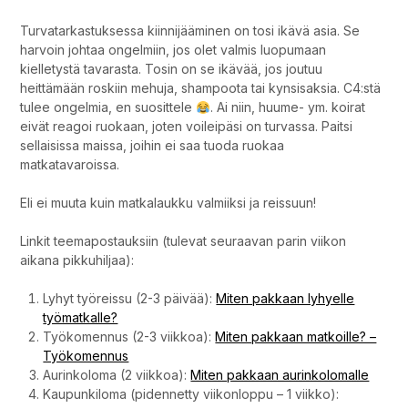
Turvatarkastuksessa kiinnijääminen on tosi ikävä asia. Se
harvoin johtaa ongelmiin, jos olet valmis luopumaan
kielletystä tavarasta. Tosin on se ikävää, jos joutuu
heittämään roskiin mehuja, shampoota tai kynsisaksia. C4:stä
tulee ongelmia, en suosittele
. Ai niin, huume- ym. koirat
eivät reagoi ruokaan, joten voileipäsi on turvassa. Paitsi
sellaisissa maissa, joihin ei saa tuoda ruokaa
matkatavaroissa.
Eli ei muuta kuin matkalaukku valmiiksi ja reissuun!
Linkit teemapostauksiin (tulevat seuraavan parin viikon
aikana pikkuhiljaa):
Lyhyt työreissu (2-3 päivää):
Miten pakkaan lyhyelle
työmatkalle?
Työkomennus (2-3 viikkoa):
Miten pakkaan matkoille? –
Työkomennus
Aurinkoloma (2 viikkoa):
Miten pakkaan aurinkolomalle
Kaupunkiloma (pidennetty viikonloppu – 1 viikko):