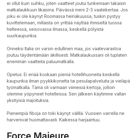
ei ollut kuin suihku, joten vaatteet joutui tunkemaan takaisin
matkalaukkuun likaisina. Päivässä meni 2-3 vaatekertaa. Jos
joku ei ole käynyt Roomassa heinäkuussa, tuskin pystyy
kuvittelemaan, millaista on yrittää näyttää ihmiseltä tuossa
helteessä, seisovassa ilmassa, keskellä pölyistä
suurkaupunkia.
Onneksi Italia on varsin edullinen maa, jos vaatevarastoa
joutuu täydentämään äkillisesti. Matkalaukussani oli tuplaten
enemmän vaatteita paluumatkalla.
Opetus: Ei enää koskaan pieniä hotellihuoneita keskellä
kaupunkia ilman pyykkikonetta tai pesulapalveluita ja vieläpä
työmatkalla. Tämä oli varmaan viimeisiä kertoja, jolloin
olemme yöpyneet hotelleissa. Sen jälkeen käytimme vallan
yksityisiä majoituksia.
Pienempiä fiboja on toki käynyt välillä. Vuosien varrella ne
harvenivat huomattavasti. Kaikessa harjaantuu.
Force Majeure