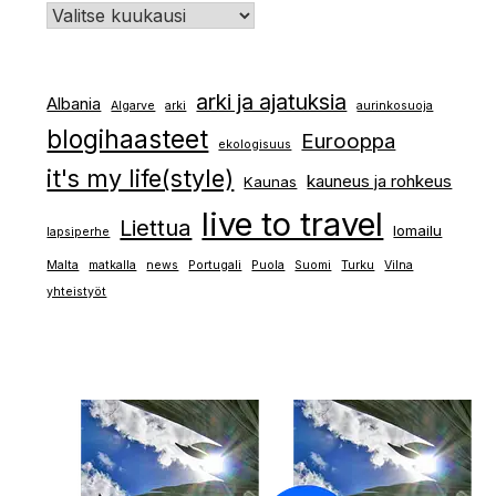
arki ja ajatuksia
Albania
Algarve
arki
aurinkosuoja
blogihaasteet
Eurooppa
ekologisuus
it's my life(style)
kauneus ja rohkeus
Kaunas
live to travel
Liettua
lomailu
lapsiperhe
Malta
matkalla
news
Portugali
Puola
Suomi
Turku
Vilna
yhteistyöt