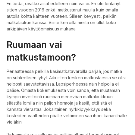
En tiedä, ovatko asiat edelleen näin vai ei. En ole lentänyt
sitten vuoden 2016 enkä matkustanut muulla kuin omalla
autolla kohta kahteen vuoteen. Silleen kevyesti, pelkän
matkalaukun kanssa. Viime kerroilla meillä on ollut koko
arkipäivän käyttöomaisuus mukana.
Ruumaan vai
matkustamoon?
Periaatteessa pelkillä käsimatkatavaroilla pärjää, jos matka
on suhteellisen lyhyt. Aikuisten kesken matkustaessa se olisi
helposti saavutettavissa. Lapsiperheessä näin helpolla ei
pääse. Omasta kokemuksesta voin sanoa, että muutaman
kympin investointi ruumaan menevään matkalaukkuun
säästää lomilla niin paljon hermoja ja käsiä, että sitä ei
kannata vierastaa. Jokailtainen nyrkkipyykkäys sekä
kosteiden vaatteiden päälle vetäminen saa ihoni kananlihalle
vieläkin.
Pidemmälle reissulle myös välttämättömät terävät esineet,