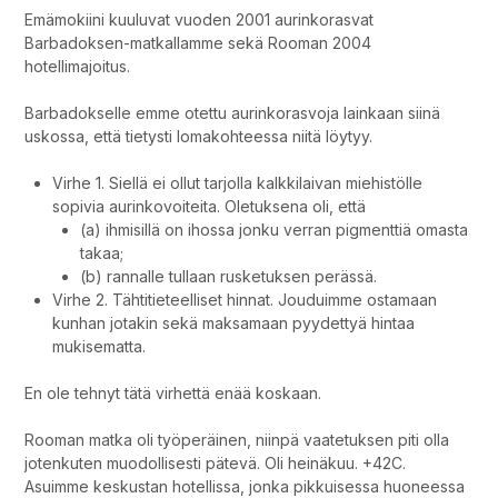
Emämokiini kuuluvat vuoden 2001 aurinkorasvat
Barbadoksen-matkallamme sekä Rooman 2004
hotellimajoitus.
Barbadokselle emme otettu aurinkorasvoja lainkaan siinä
uskossa, että tietysti lomakohteessa niitä löytyy.
Virhe 1. Siellä ei ollut tarjolla kalkkilaivan miehistölle
sopivia aurinkovoiteita. Oletuksena oli, että
(a) ihmisillä on ihossa jonku verran pigmenttiä omasta
takaa;
(b) rannalle tullaan rusketuksen perässä.
Virhe 2. Tähtitieteelliset hinnat. Jouduimme ostamaan
kunhan jotakin sekä maksamaan pyydettyä hintaa
mukisematta.
En ole tehnyt tätä virhettä enää koskaan.
Rooman matka oli työperäinen, niinpä vaatetuksen piti olla
jotenkuten muodollisesti pätevä. Oli heinäkuu. +42C.
Asuimme keskustan hotellissa, jonka pikkuisessa huoneessa