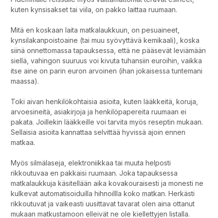
kuten kynsisakset tai viila, on pakko laittaa ruumaan.
Mitä en koskaan laita matkalaukkuun, on pesuaineet,
kynsilakanpoistoaine (tai muu syövyttävä kemikaali), koska
siinä onnettomassa tapauksessa, että ne pääsevät leviämään
siellä, vahingon suuruus voi kivuta tuhansiin euroihin, vaikka
itse aine on parin euron arvoinen (ihan jokaisessa tuntemani
maassa).
Toki aivan henkilökohtaisia asioita, kuten lääkkeitä, koruja,
arvoesineitä, asiakirjoja ja henkilöpapereita ruumaan ei
pakata. Joillekin lääkkeille voi tarvita myös reseptin mukaan.
Sellaisia asioita kannattaa selvittää hyvissä ajoin ennen
matkaa.
Myös silmälaseja, elektroniikkaa tai muuta helposti
rikkoutuvaa en pakkaisi ruumaan. Joka tapauksessa
matkalaukkuja käsitellään aika kovakouraisesti ja monesti ne
kulkevat automatisoiduilla hihnoillla koko matkan. Herkästi
rikkoutuvat ja vaikeasti uusittavat tavarat olen aina ottanut
mukaan matkustamoon elleivät ne ole kiellettyjen listalla.