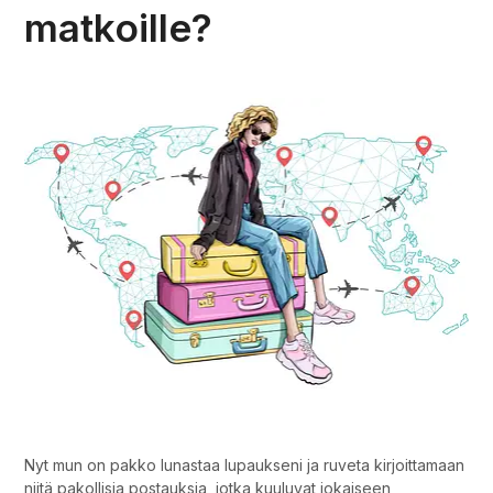
matkoille?
Miten pakkaan matkoille?
Nyt mun on pakko lunastaa lupaukseni ja ruveta kirjoittamaan
niitä pakollisia postauksia, jotka kuuluvat jokaiseen