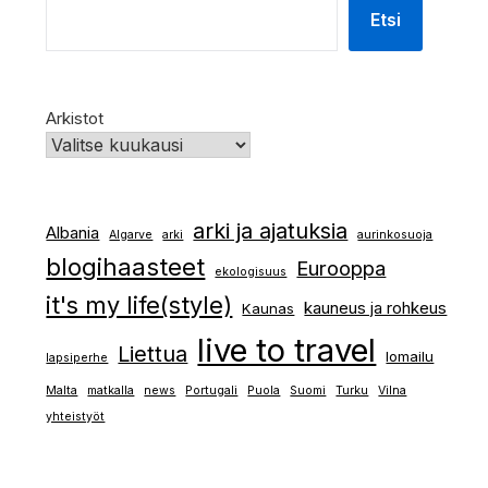
Etsi
Arkistot
arki ja ajatuksia
Albania
Algarve
arki
aurinkosuoja
blogihaasteet
Eurooppa
ekologisuus
it's my life(style)
kauneus ja rohkeus
Kaunas
live to travel
Liettua
lomailu
lapsiperhe
Malta
matkalla
news
Portugali
Puola
Suomi
Turku
Vilna
yhteistyöt