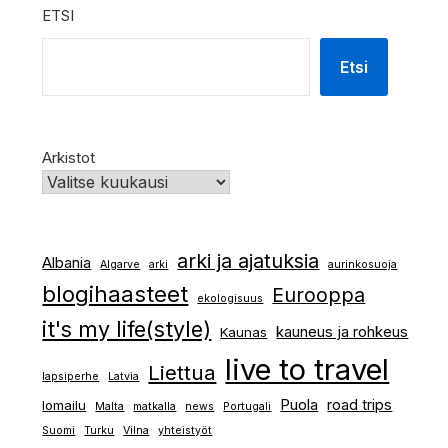
ETSI
Etsi
Arkistot
arki ja ajatuksia
Albania
Algarve
arki
aurinkosuoja
blogihaasteet
Eurooppa
ekologisuus
it's my life(style)
kauneus ja rohkeus
Kaunas
live to travel
Liettua
lapsiperhe
Latvia
Puola
road trips
lomailu
Malta
matkalla
news
Portugali
Suomi
Turku
Vilna
yhteistyöt