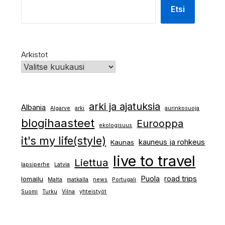
Etsi
Arkistot
arki ja ajatuksia
Albania
Algarve
arki
aurinkosuoja
blogihaasteet
Eurooppa
ekologisuus
it's my life(style)
kauneus ja rohkeus
Kaunas
live to travel
Liettua
lapsiperhe
Latvia
Puola
road trips
lomailu
Malta
matkalla
news
Portugali
Suomi
Turku
Vilna
yhteistyöt