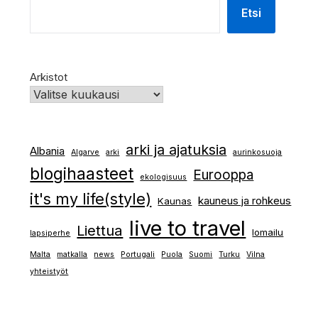
Etsi
Arkistot
arki ja ajatuksia
Albania
Algarve
arki
aurinkosuoja
blogihaasteet
Eurooppa
ekologisuus
it's my life(style)
kauneus ja rohkeus
Kaunas
live to travel
Liettua
lomailu
lapsiperhe
Malta
matkalla
news
Portugali
Puola
Suomi
Turku
Vilna
yhteistyöt