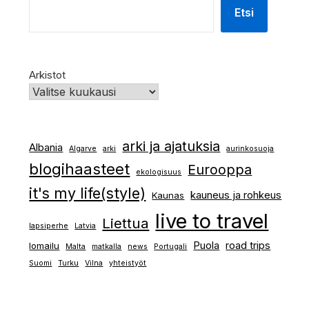
Etsi
Arkistot
arki ja ajatuksia
Albania
Algarve
arki
aurinkosuoja
blogihaasteet
Eurooppa
ekologisuus
it's my life(style)
kauneus ja rohkeus
Kaunas
live to travel
Liettua
lapsiperhe
Latvia
Puola
road trips
lomailu
Malta
matkalla
news
Portugali
Suomi
Turku
Vilna
yhteistyöt