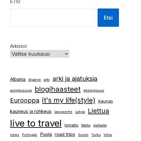
ETSI
Etsi
Arkistot
arki ja ajatuksia
Albania
Algarve
arki
blogihaasteet
aurinkosuoja
ekologisuus
it's my life(style)
Eurooppa
Kaunas
Liettua
kauneus ja rohkeus
lapsiperhe
Latvia
live to travel
lomailu
Malta
matkalla
Puola
road trips
news
Portugali
Suomi
Turku
Vilna