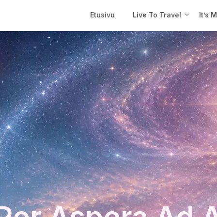
Etusivu
Live To Travel
It’s 
Per Aspera Ad 