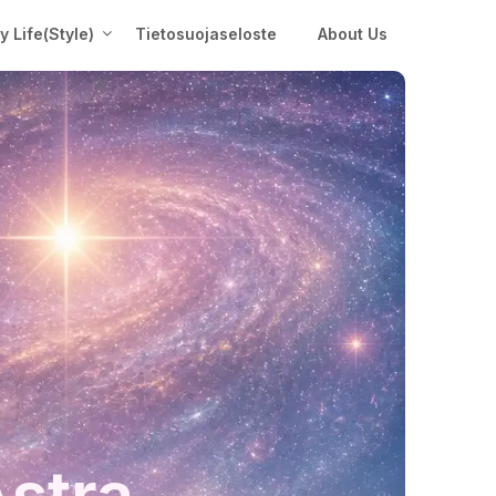
My Life(Style)
Tietosuojaseloste
About Us
Astra