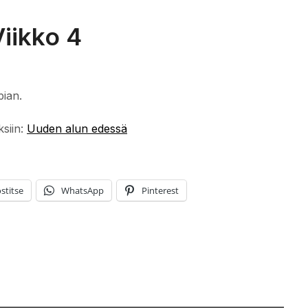
iikko 4
pian.
ksiin:
Uuden alun edessä
stitse
WhatsApp
Pinterest