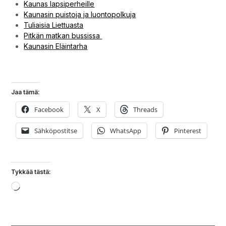
Kaunas lapsiperheille
Kaunasin puistoja ja luontopolkuja
Tuliaisia Liettuasta
Pitkän matkan bussissa
Kaunasin Eläintarha
Mitä maksaa matkailu Kaunasissa?
Jaa tämä:
Facebook
X
Threads
Sähköpostitse
WhatsApp
Pinterest
Tykkää tästä:
Loading…