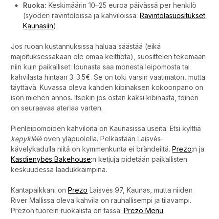
Ruoka:
Keskimäärin 10–25 euroa päivässä per henkilö
(syöden ravintoloissa ja kahviloissa:
Ravintolasuositukset
Kaunasiin
).
Jos ruoan kustannuksissa haluaa säästää (eikä
majoituksessakaan ole omaa keittiötä), suosittelen tekemään
niin kuin paikalliset: lounasta saa monesta leipomosta tai
kahvilasta hintaan 3-3.5€. Se on toki varsin vaatimaton, mutta
täyttävä. Kuvassa oleva kahden kibinaksen kokoonpano on
ison miehen annos. Itsekin jos ostan kaksi kibinasta, toinen
on seuraavaa ateriaa varten.
Pienleipomoiden kahviloita on Kaunasissa useita. Etsi kylttiä
kepyklėlė
oven yläpuolella. Pelkästään Laisvės-
kävelykadulla niitä on kymmenkunta ei brändeiltä.
Prezo
:n ja
Kasdienybės Bakehouse
:n ketjuja pidetään paikallisten
keskuudessa laadukkaimpina.
Kantapaikkani on
Prezo
Laisvės 97, Kaunas, mutta niiden
River Mallissa oleva kahvila on rauhallisempi ja tilavampi.
Prezon tuorein ruokalista on tässä:
Prezo Menu