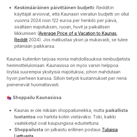
Keskimääräinen päivittäinen budjetti:
Reddit:in
käyttäjät arvioivat, että Kaunasin vierailun budjetti on ollut
vuonna 2024 noin 122 euroa per henkilö per päivä,
sisältäen majoituksen, ruoan, huvit ja paikallisen
liikkumisen (
Average Price of a Vacation to Kaunas
,
Reddit
2024). Jos matkustaa yksin ja mukavasti, se tulee
pitämään paikkansa.
Kaunas kuitenkin tarjoaa monia mahdollisuuksia minibudjetista
hemmottelulomaan. Kaunasissa on myös varsin helppoa
löytää suurempia yksityisiä majoituksia, johon mahdutaan
hyvin perheen kanssa. Silloin tietysti kustannukset per nenä
pienenevät huomattavasti.
Shoppailu Kaunasissa
Kaunas ei ole mikään shoppailumekka, mutta
paikallista
tuotantoa
voi harkita kotiin vietäväksi. Toki, kaikki
vaateketjut ovat kaupungissa edustettuna.
Shoppailusta
on julkaistu erillinen postaus
Tuliaisia
Liettuasta
.