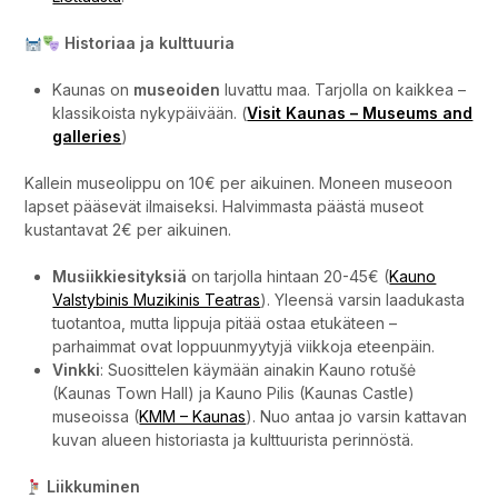
Historiaa ja kulttuuria
Kaunas on
museoiden
luvattu maa. Tarjolla on kaikkea –
klassikoista nykypäivään. (
Visit Kaunas – Museums and
galleries
)
Kallein museolippu on 10€ per aikuinen. Moneen museoon
lapset pääsevät ilmaiseksi. Halvimmasta päästä museot
kustantavat 2€ per aikuinen.
Musiikkiesityksiä
on tarjolla hintaan 20-45€ (
Kauno
Valstybinis Muzikinis Teatras
). Yleensä varsin laadukasta
tuotantoa, mutta lippuja pitää ostaa etukäteen –
parhaimmat ovat loppuunmyytyjä viikkoja eteenpäin.
Vinkki
: Suosittelen käymään ainakin Kauno rotušė
(Kaunas Town Hall) ja Kauno Pilis (Kaunas Castle)
museoissa (
KMM – Kaunas
). Nuo antaa jo varsin kattavan
kuvan alueen historiasta ja kulttuurista perinnöstä.
Liikkuminen