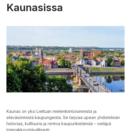
Kaunasissa
Mitä maksaa matkailu Kaunasissa?
Kaunas on yksi Liettuan mielenkiintoisimmista ja
eläväisimmistä kaupungeista. Se tarjoaa upean yhdistelmän
historiaa, kulttuuria ja rentoa kaupunkielämää – vieläpä
lompakkoystävällisesti.