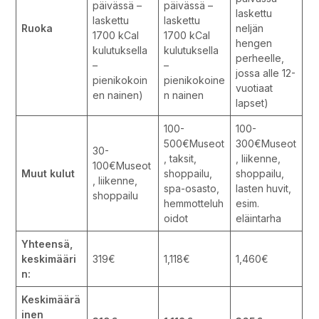
päivässä –
päivässä –
laskettu
laskettu
laskettu
Ruoka
neljän
1700 kCal
1700 kCal
hengen
kulutuksella
kulutuksella
perheelle,
–
–
jossa alle 12-
pienikokoin
pienikokoine
vuotiaat
en nainen)
n nainen
lapset)
100-
100-
500€Museot
300€Museot
30-
, taksit,
, liikenne,
100€Museot
Muut kulut
shoppailu,
shoppailu,
, liikenne,
spa-osasto,
lasten huvit,
shoppailu
hemmotteluh
esim.
oidot
eläintarha
Yhteensä,
keskimääri
319€
1,118€
1,460€
n:
Keskimäärä
inen