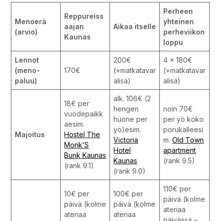
Perheen
Reppureiss
Menoerä
yhteinen
aajan
Aikaa itselle
(arvio)
perheviikon
Kaunas
loppu
Lennot
200€
4 x 180€
(meno-
170€
(+matkatavar
(+matkatavar
paluu)
alisä)
alisä)
alk. 106€ (2
18€ per
hengen
noin 70€
vuodepaikk
huone per
per yö koko
aesim.
yö)esim.
porukalleesi
Majoitus
Hostel The
Victoria
m.
Old Town
Monk’S
Hotel
apartment
Bunk Kaunas
Kaunas
(rank 9.5)
(rank 9.1)
(rank 9.0)
110€ per
10€ per
100€ per
päivä (kolme
päivä (kolme
päivä (kolme
ateriaa
ateriaa
ateriaa
päivässä –