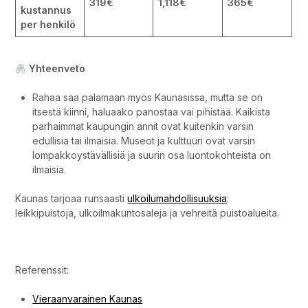
319€
1,118€
365€
kustannus
per henkilö
Yhteenveto
Rahaa saa palamaan myös Kaunasissa, mutta se on
itsestä kiinni, haluaako panostaa vai pihistää. Kaikista
parhaimmat kaupungin annit ovat kuitenkin varsin
edullisia tai ilmaisia. Museot ja kulttuuri ovat varsin
lompakkoystävällisiä ja suurin osa luontokohteista on
ilmaisia.
Kaunas tarjoaa runsaasti
ulkoilumahdollisuuksia
:
leikkipuistoja, ulkoilmakuntosaleja ja vehreitä puistoalueita.
Mitä maksaa matkailu Kaunasissa?
Referenssit:
Vieraanvarainen Kaunas