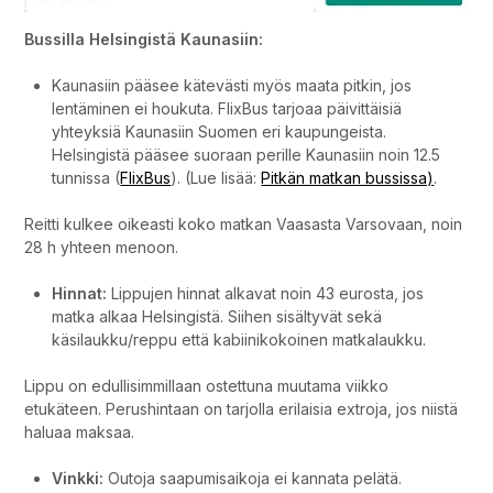
Bussilla Helsingistä Kaunasiin:
Kaunasiin pääsee kätevästi myös maata pitkin, jos
lentäminen ei houkuta. FlixBus tarjoaa päivittäisiä
yhteyksiä Kaunasiin Suomen eri kaupungeista.
Helsingistä pääsee suoraan perille Kaunasiin noin 12.5
tunnissa (
FlixBus
). (Lue lisää:
Pitkän matkan bussissa)
.
Reitti kulkee oikeasti koko matkan Vaasasta Varsovaan, noin
28 h yhteen menoon.
Hinnat:
Lippujen hinnat alkavat noin 43 eurosta, jos
matka alkaa Helsingistä. Siihen sisältyvät sekä
käsilaukku/reppu että kabiinikokoinen matkalaukku.
Lippu on edullisimmillaan ostettuna muutama viikko
etukäteen. Perushintaan on tarjolla erilaisia extroja, jos niistä
haluaa maksaa.
Vinkki:
Outoja saapumisaikoja ei kannata pelätä.