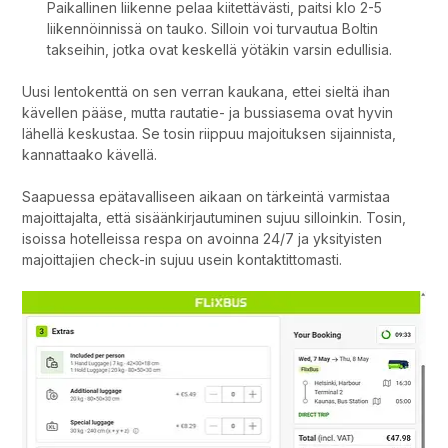
Paikallinen liikenne pelaa kiitettävästi, paitsi klo 2-5
liikennöinnissä on tauko. Silloin voi turvautua Boltin
takseihin, jotka ovat keskellä yötäkin varsin edullisia.
Uusi lentokenttä on sen verran kaukana, ettei sieltä ihan
kävellen pääse, mutta rautatie- ja bussiasema ovat hyvin
lähellä keskustaa. Se tosin riippuu majoituksen sijainnista,
kannattaako kävellä.
Saapuessa epätavalliseen aikaan on tärkeintä varmistaa
majoittajalta, että sisäänkirjautuminen sujuu silloinkin. Tosin,
isoissa hotelleissa respa on avoinna 24/7 ja yksityisten
majoittajien check-in sujuu usein kontaktittomasti.