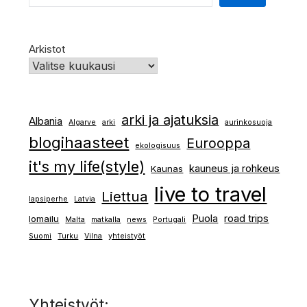
Arkistot
arki ja ajatuksia
Albania
Algarve
arki
aurinkosuoja
blogihaasteet
Eurooppa
ekologisuus
it's my life(style)
kauneus ja rohkeus
Kaunas
live to travel
Liettua
lapsiperhe
Latvia
Puola
road trips
lomailu
Malta
matkalla
news
Portugali
Suomi
Turku
Vilna
yhteistyöt
Yhteistyöt: