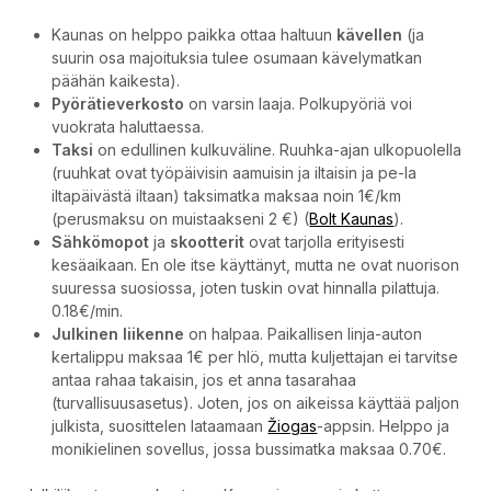
Kaunas on helppo paikka ottaa haltuun
kävellen
(ja
suurin osa majoituksia tulee osumaan kävelymatkan
päähän kaikesta).
Pyörätieverkosto
on varsin laaja. Polkupyöriä voi
vuokrata haluttaessa.
Taksi
on edullinen kulkuväline. Ruuhka-ajan ulkopuolella
(ruuhkat ovat työpäivisin aamuisin ja iltaisin ja pe-la
iltapäivästä iltaan) taksimatka maksaa noin 1€/km
(perusmaksu on muistaakseni 2 €) (
Bolt Kaunas
).
Sähkömopot
ja
skootterit
ovat tarjolla erityisesti
kesäaikaan. En ole itse käyttänyt, mutta ne ovat nuorison
suuressa suosiossa, joten tuskin ovat hinnalla pilattuja.
0.18€/min.
Julkinen liikenne
on halpaa. Paikallisen linja-auton
kertalippu maksaa 1€ per hlö, mutta kuljettajan ei tarvitse
antaa rahaa takaisin, jos et anna tasarahaa
(turvallisuusasetus). Joten, jos on aikeissa käyttää paljon
julkista, suosittelen lataamaan
Žiogas
-appsin. Helppo ja
monikielinen sovellus, jossa bussimatka maksaa 0.70€.