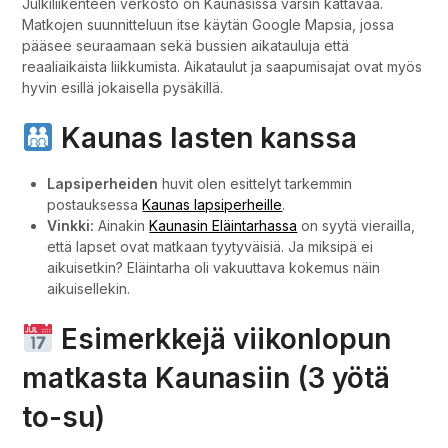
Julkiliikenteen verkosto on Kaunasissa varsin kattavaa.
Matkojen suunnitteluun itse käytän Google Mapsia, jossa
pääsee seuraamaan sekä bussien aikatauluja että
reaaliaikaista liikkumista. Aikataulut ja saapumisajat ovat myös
hyvin esillä jokaisella pysäkillä.
Kaunas lasten kanssa
Lapsiperheiden
huvit olen esittelyt tarkemmin
postauksessa
Kaunas lapsiperheille
.
Vinkki:
Ainakin
Kaunasin Eläintarhassa
on syytä vierailla,
että lapset ovat matkaan tyytyväisiä. Ja miksipä ei
aikuisetkin? Eläintarha oli vakuuttava kokemus näin
aikuisellekin.
Esimerkkejä viikonlopun
matkasta Kaunasiin (3 yötä
to-su)