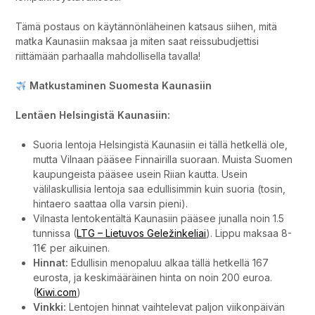
Tämä postaus on käytännönläheinen katsaus siihen, mitä
matka Kaunasiin maksaa ja miten saat reissubudjettisi
riittämään parhaalla mahdollisella tavalla!
Matkustaminen Suomesta Kaunasiin
Lentäen Helsingistä Kaunasiin:
Suoria lentoja Helsingistä Kaunasiin ei tällä hetkellä ole,
mutta Vilnaan pääsee Finnairilla suoraan. Muista Suomen
kaupungeista pääsee usein Riian kautta. Usein
välilaskullisia lentoja saa edullisimmin kuin suoria (tosin,
hintaero saattaa olla varsin pieni).
Vilnasta lentokentältä Kaunasiin pääsee junalla noin 1.5
tunnissa (
LTG – Lietuvos Geležinkeliai
). Lippu maksaa 8-
11€ per aikuinen.
Hinnat:
Edullisin menopaluu alkaa tällä hetkellä 167
eurosta, ja keskimääräinen hinta on noin 200 euroa.
(
Kiwi.com
)
Vinkki:
Lentojen hinnat vaihtelevat paljon viikonpäivän