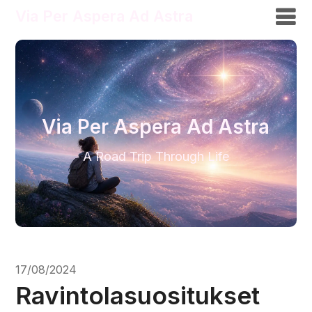
Via Per Aspera Ad Astra
Via Per Aspera Ad Astra
A Road Trip Through Life
17/08/2024
Ravintolasuositukset