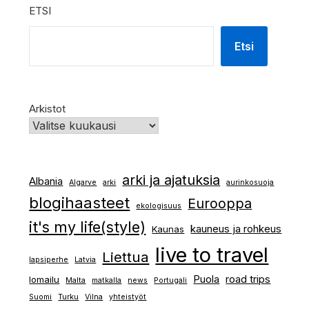
ETSI
Etsi
Arkistot
arki ja ajatuksia
Albania
Algarve
arki
aurinkosuoja
blogihaasteet
Eurooppa
ekologisuus
it's my life(style)
kauneus ja rohkeus
Kaunas
live to travel
Liettua
lapsiperhe
Latvia
Puola
road trips
lomailu
Malta
matkalla
news
Portugali
Suomi
Turku
Vilna
yhteistyöt