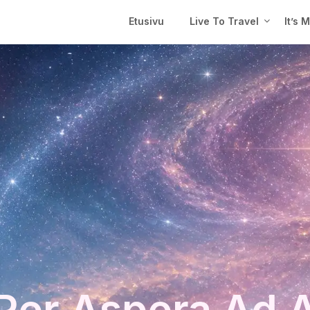
Etusivu
Live To Travel
It’s 
Per Aspera Ad 