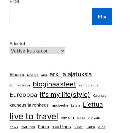
ETSI
Etsi
Arkistot
arki ja ajatuksia
Albania
Algarve
arki
blogihaasteet
aurinkosuoja
ekologisuus
it's my life(style)
Eurooppa
Kaunas
Liettua
kauneus ja rohkeus
lapsiperhe
Latvia
live to travel
lomailu
Malta
matkalla
Puola
road trips
news
Portugali
Suomi
Turku
Vilna