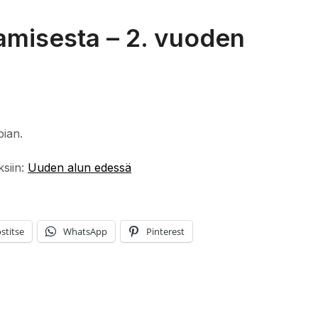
amisesta – 2. vuoden
pian.
ksiin:
Uuden alun edessä
stitse
WhatsApp
Pinterest