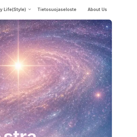
My Life(Style)
Tietosuojaseloste
About Us
Astra