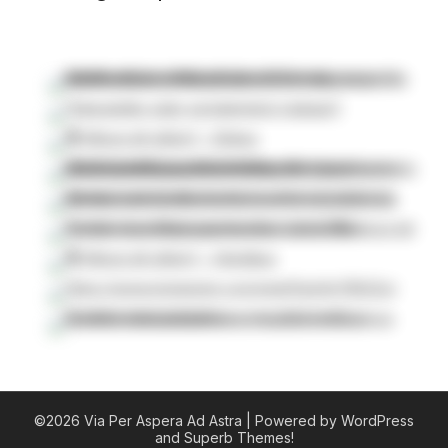
©2026 Via Per Aspera Ad Astra
| Powered by WordPress
and
Superb Themes!