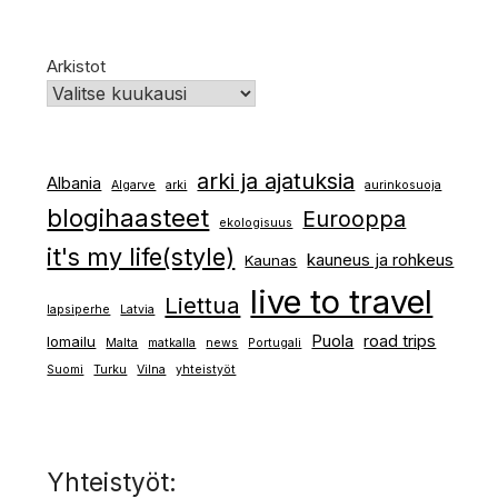
Arkistot
arki ja ajatuksia
Albania
Algarve
arki
aurinkosuoja
blogihaasteet
Eurooppa
ekologisuus
it's my life(style)
kauneus ja rohkeus
Kaunas
live to travel
Liettua
lapsiperhe
Latvia
Puola
road trips
lomailu
Malta
matkalla
news
Portugali
Suomi
Turku
Vilna
yhteistyöt
Yhteistyöt: