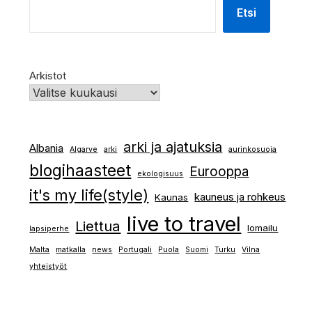
Etsi
Arkistot
arki ja ajatuksia
Albania
Algarve
arki
aurinkosuoja
blogihaasteet
Eurooppa
ekologisuus
it's my life(style)
kauneus ja rohkeus
Kaunas
live to travel
Liettua
lomailu
lapsiperhe
Malta
matkalla
news
Portugali
Puola
Suomi
Turku
Vilna
yhteistyöt