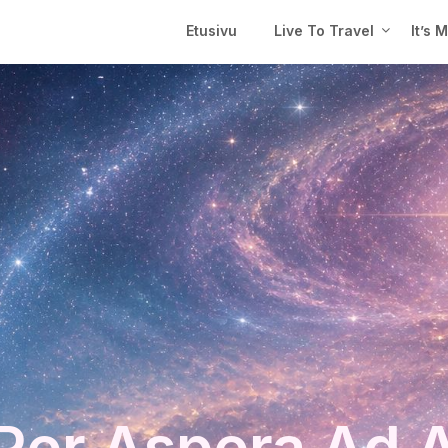
Etusivu
Live To Travel
It’s 
Per Aspera Ad 