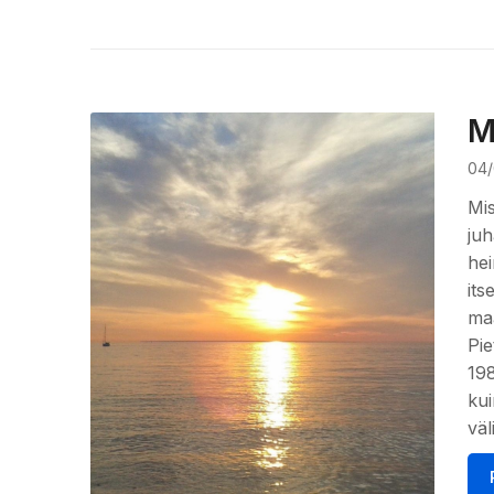
M
04/
Mis
ju
hei
its
maa
Pie
198
kui
väl