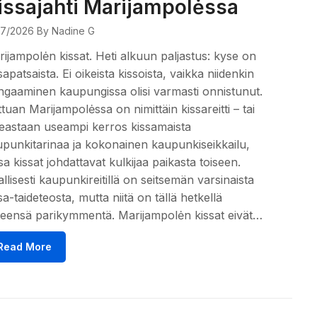
issajahti Marijampolėssa
07/2026
By Nadine G
ijampolėn kissat. Heti alkuun paljastus: kyse on
sapatsaista. Ei oikeista kissoista, vaikka niidenkin
gaaminen kaupungissa olisi varmasti onnistunut.
ttuan Marijampolėssa on nimittäin kissareitti – tai
eastaan useampi kerros kissamaista
punkitarinaa ja kokonainen kaupunkiseikkailu,
sa kissat johdattavat kulkijaa paikasta toiseen.
allisesti kaupunkireitillä on seitsemän varsinaista
sa-taideteosta, mutta niitä on tällä hetkellä
eensä parikymmentä. Marijampolėn kissat eivät…
Read More