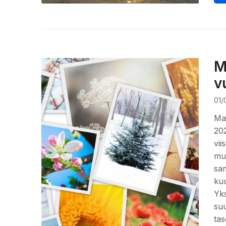
M
v
01/
Mah
202
vii
muu
sam
kuu
Yks
suu
tas