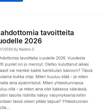
ahdottomia tavoitteita
uodelle 2026
07/2026
By Nadine G
dottomia tavoitteita vuodelle 2026. Vuodesta
6 puolet on jo mennyt. Oletko kuluttanut aikasi
saasti vai menikö kaikki kankkulan kaivoon? Tässä
tama tiukka ohje. Miten kuuluu elää – ja miten
alla aina epäonnistut. Miten yhteiskunnassa
luu olla – ja miten aina olet kaikessa väärässä.
ilön tasolla ristiriita näkyy väsymyksenä:mihin
ntaan tässä oikein pitäisi taipua? Yhteiskunnan
olla…