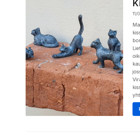
K
11/
Mar
kis
bon
Lie
oik
kau
jos
Vir
kis
yht