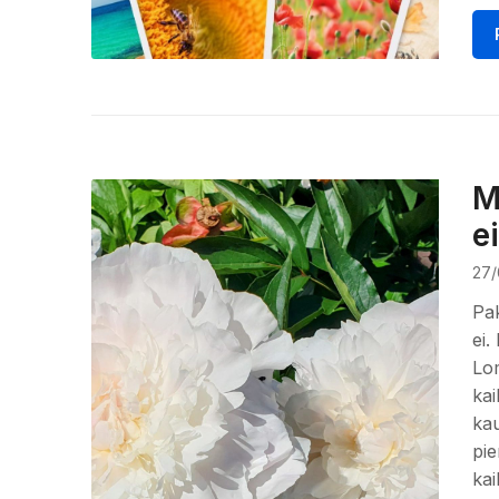
M
ei
27/
Pak
ei.
Lom
kai
kau
pie
kai