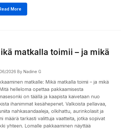
Read More
ikä matkalla toimii – ja mikä
06/2026
By Nadine G
kaaminen matkalle: Mikä matkalla toimii – ja mikä
 Mitä helleloma opettaa pakkaamisesta
asesonki on täällä ja kaapista kaivetaan nuo
kista ihanimmat kesähepenet. Valkoista pellavaa,
niita nahkasandaaleja, olkihattu, aurinkolasit ja
ni määrä tarkasti valittuja vaatteita, jotka sopivat
kki yhteen. Lomalle pakkaaminen näyttää