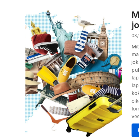
M
j
08/
Mit
mat
jok
puh
lap
lap
kok
oik
lom
ves