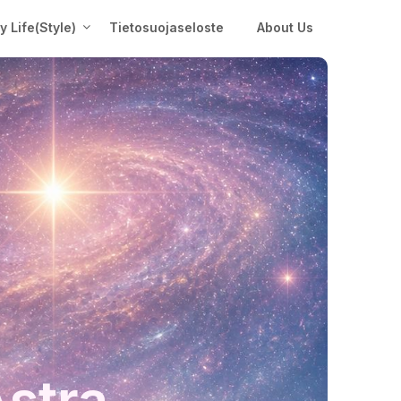
My Life(Style)
Tietosuojaseloste
About Us
Astra