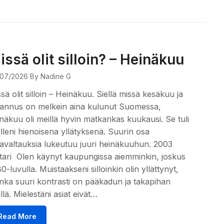
issä olit silloin? – Heinäkuu
07/2026
By Nadine G
sä olit silloin – Heinäkuu. Siellä missä kesäkuu ja
hannus on melkein aina kulunut Suomessa,
näkuu oli meillä hyvin matkarikas kuukausi. Se tuli
elleni hienoisena yllätyksenä. Suurin osa
valtauksia lukeutuu juuri heinäkuuhun. 2003
tari Olen käynyt kaupungissa aiemminkin, joskus
0-luvulla. Muistaakseni silloinkin olin yllättynyt,
nka suuri kontrasti on pääkadun ja takapihan
illä. Mielestäni asiat eivät…
Read More