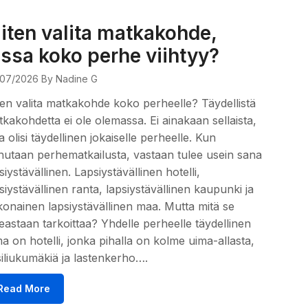
iten valita matkakohde,
ossa koko perhe viihtyy?
07/2026
By Nadine G
en valita matkakohde koko perheelle? Täydellistä
kakohdetta ei ole olemassa. Ei ainakaan sellaista,
a olisi täydellinen jokaiselle perheelle. Kun
utaan perhematkailusta, vastaan tulee usein sana
siystävällinen. Lapsiystävällinen hotelli,
siystävällinen ranta, lapsiystävällinen kaupunki ja
onainen lapsiystävällinen maa. Mutta mitä se
eastaan tarkoittaa? Yhdelle perheelle täydellinen
a on hotelli, jonka pihalla on kolme uima-allasta,
iliukumäkiä ja lastenkerho….
Read More