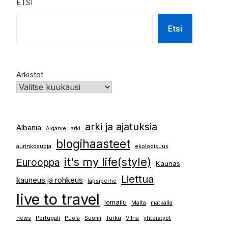
ETSI
Etsi
Arkistot
arki ja ajatuksia
Albania
Algarve
arki
blogihaasteet
aurinkosuoja
ekologisuus
it's my life(style)
Eurooppa
Kaunas
Liettua
kauneus ja rohkeus
lapsiperhe
live to travel
lomailu
Malta
matkalla
news
Portugali
Puola
Suomi
Turku
Vilna
yhteistyöt