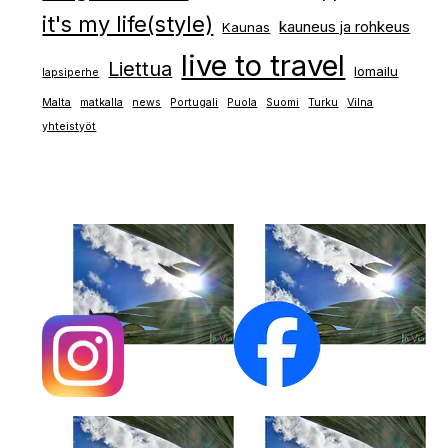
it's my life(style)
kauneus ja rohkeus
Kaunas
live to travel
Liettua
lomailu
lapsiperhe
Malta
matkalla
news
Portugali
Puola
Suomi
Turku
Vilna
yhteistyöt