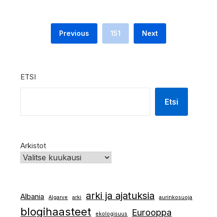
Previous
151
Next
ETSI
Etsi
Arkistot
arki ja ajatuksia
Albania
Algarve
arki
aurinkosuoja
blogihaasteet
Eurooppa
ekologisuus