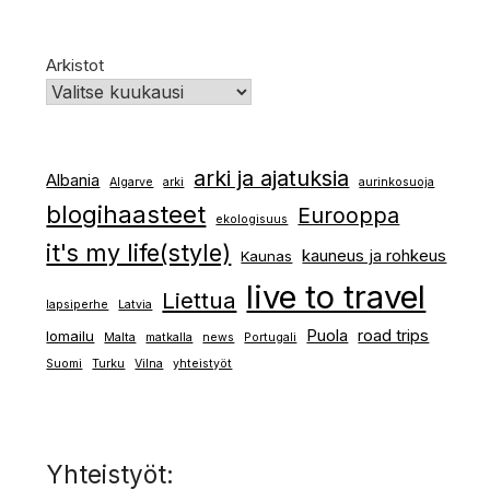
Arkistot
arki ja ajatuksia
Albania
Algarve
arki
aurinkosuoja
blogihaasteet
Eurooppa
ekologisuus
it's my life(style)
kauneus ja rohkeus
Kaunas
live to travel
Liettua
lapsiperhe
Latvia
Puola
road trips
lomailu
Malta
matkalla
news
Portugali
Suomi
Turku
Vilna
yhteistyöt
Yhteistyöt: