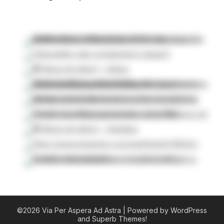
©2026 Via Per Aspera Ad Astra
| Powered by WordPress
and
Superb Themes!