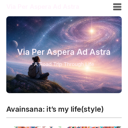
Via Per Aspera Ad Astra
Via Per Aspera Ad Astra
A Road Trip Through Life
Avainsana:
it’s my life(style)