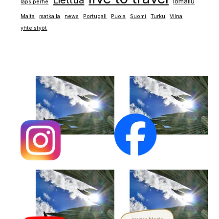
lomailu
lapsiperhe
Malta
matkalla
news
Portugali
Puola
Suomi
Turku
Vilna
yhteistyöt