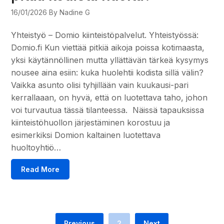
16/01/2026
By Nadine G
Yhteistyö – Domio kiinteistöpalvelut. Yhteistyössä:
Domio.fi Kun viettää pitkiä aikoja poissa kotimaasta,
yksi käytännöllinen mutta yllättävän tärkeä kysymys
nousee aina esiin: kuka huolehtii kodista sillä välin?
Vaikka asunto olisi tyhjillään vain kuukausi-pari
kerrallaaan, on hyvä, että on luotettava taho, johon
voi turvautua tässä tilanteessa. Näissä tapauksissa
kiinteistöhuollon järjestäminen korostuu ja
esimerkiksi Domion kaltainen luotettava
huoltoyhtiö…
Read More
Previous
2
Next