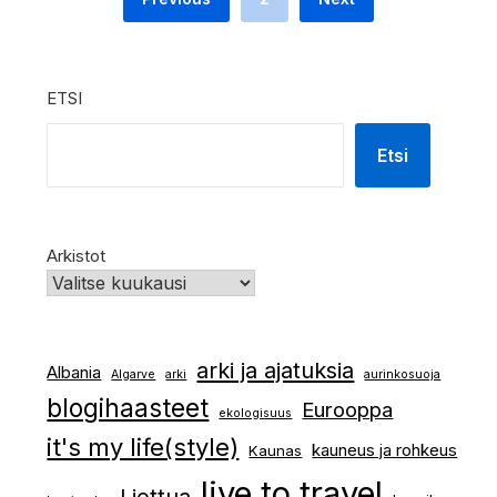
ETSI
Etsi
Arkistot
arki ja ajatuksia
Albania
Algarve
arki
aurinkosuoja
blogihaasteet
Eurooppa
ekologisuus
it's my life(style)
kauneus ja rohkeus
Kaunas
live to travel
Liettua