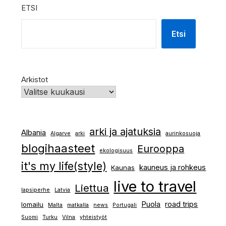
ETSI
Etsi
Arkistot
arki ja ajatuksia
Albania
Algarve
arki
aurinkosuoja
blogihaasteet
Eurooppa
ekologisuus
it's my life(style)
kauneus ja rohkeus
Kaunas
live to travel
Liettua
lapsiperhe
Latvia
Puola
road trips
lomailu
Malta
matkalla
news
Portugali
Suomi
Turku
Vilna
yhteistyöt