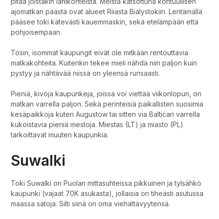
pitää joistakin lähikohteista. Meistä katsottuna kohtuullisen
ajomatkan päästä ovat alueet Riiasta Bialystokiin. Lentämällä
pääsee toki kätevästi kauemmaskin, sekä etelämpään että
pohjoisempaan.
Tosin, isommat kaupungit eivät ole mitkään rentouttavia
matkakohteita. Kuitenkin tekee mieli nähdä niin paljon kuin
pystyy ja nähtävää niissä on yleensä runsaasti.
Pieniä, kivoja kaupunkeja, joissa voi viettää viikonlopun, on
matkan varrella paljon. Sekä perinteisiä paikallisten suosimia
kesäpaikkoja kuten Augustow tai sitten via Baltican varrella
kukoistavia pieniä mestoja. Miestas (LT) ja miasto (PL)
tarkoittavat muuten kaupunkia.
Suwalki
Toki Suwalki on Puolan mittasuhteissa pikkuinen ja tylsähkö
kaupunki (vajaat 70K asukasta), jollaisia on tiheästi asutussa
maassa satoja. Silti siinä on oma viehättävyytensä.