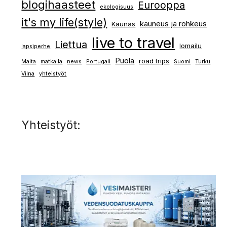
blogihaasteet
Eurooppa
ekologisuus
it's my life(style)
kauneus ja rohkeus
Kaunas
live to travel
Liettua
lomailu
lapsiperhe
Puola
road trips
Malta
matkalla
news
Portugali
Suomi
Turku
Vilna
yhteistyöt
Yhteistyöt: