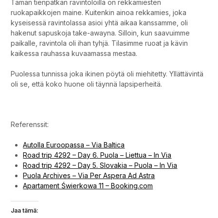
Tämän tienpätkän ravintoloilla on rekkamiesten
ruokapaikkojen maine. Kuitenkin ainoa rekkamies, joka
kyseisessä ravintolassa asioi yhtä aikaa kanssamme, oli
hakenut sapuskoja take-awayna. Silloin, kun saavuimme
paikalle, ravintola oli ihan tyhjä. Tilasimme ruoat ja kävin
kaikessa rauhassa kuvaamassa mestaa.
Puolessa tunnissa joka ikinen pöytä oli miehitetty. Yllättävintä
oli se, että koko huone oli täynnä lapsiperheitä.
Puolan rajavyöhyke matkakohteena – Suwalki ja Augustow.
Referenssit:
Autolla Euroopassa – Via Baltica
Road trip 4292 – Day 6. Puola – Liettua – In Via
Road trip 4292 – Day 5. Slovakia – Puola – In Via
Puola Archives – Via Per Aspera Ad Astra
Apartament Świerkowa 11 – Booking.com
Jaa tämä: