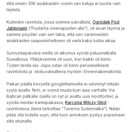
että omien 30K asukkaiden voimin sen katuja ei tuosta vain
täytetä.
Kuitenkin ravintola, jossa söimme päivällistä,
Ogródek Pod
Jabłoniami
(“Puutarha omenapuiden alla”), oli aivan täynnä ja
saimme pöydän vain sen takia, että sen varanneiden
asiakkaiden saapumishetkeen oli vielä kaksi tuntia aikaa.
Sunnuntaipäivänä meillä oli aikomus syödä paluumatkalla
Suwalkissa. Yllätyksemme oli suuri, kun kaikki oli kiinni.
Toden teolla siis. Jopa ostari oli kiinni perusteellisesti
ravintoloita ja elokuvateatteria myöten. Ennennäkemätöntä.
Paikan päällä kevyellä googlettamisella ei selvinnyt mitään
syytä asialle. Noh, ei voinut muuta kuin ajaa vanhalle Via
Baltican pätkälle (siellä on nyt jo avattu uusi moottoritie) ja
syödä meidän kantapaikassa,
Karczma Wilczy Głód
-
ravintolassa (tämä tarkoittaa “Taverna Sudennälkä”). Nälän
pitää olla todella suuri, että tuon annoksen pystyy popsimaan
siltä istumalta.