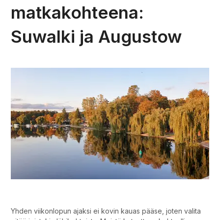
matkakohteena:
Suwalki ja Augustow
Puolan rajavyöhyke matkakohteena – Suwalki ja Augustow.
Yhden viikonlopun ajaksi ei kovin kauas pääse, joten valita