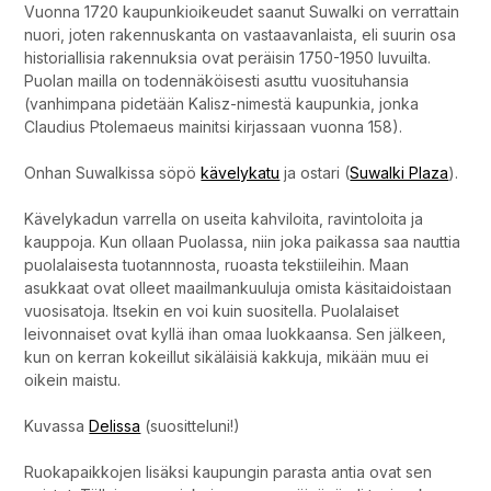
Vuonna 1720 kaupunkioikeudet saanut Suwalki on verrattain
nuori, joten rakennuskanta on vastaavanlaista, eli suurin osa
historiallisia rakennuksia ovat peräisin 1750-1950 luvuilta.
Puolan mailla on todennäköisesti asuttu vuosituhansia
(vanhimpana pidetään Kalisz-nimestä kaupunkia, jonka
Claudius Ptolemaeus mainitsi kirjassaan vuonna 158).
Onhan Suwalkissa söpö
kävelykatu
ja ostari (
Suwalki Plaza
).
Kävelykadun varrella on useita kahviloita, ravintoloita ja
kauppoja. Kun ollaan Puolassa, niin joka paikassa saa nauttia
puolalaisesta tuotannnosta, ruoasta tekstiileihin. Maan
asukkaat ovat olleet maailmankuuluja omista käsitaidoistaan
vuosisatoja. Itsekin en voi kuin suositella. Puolalaiset
leivonnaiset ovat kyllä ihan omaa luokkaansa. Sen jälkeen,
kun on kerran kokeillut sikäläisiä kakkuja, mikään muu ei
oikein maistu.
Kuvassa
Delissa
(suositteluni!)
Ruokapaikkojen lisäksi kaupungin parasta antia ovat sen