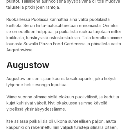
puistot. Tällaisena aurinkoisena syyspäivänä oli tosi mukava
tallustella pitkin joen rantoja.
Ruokaillessa Puolassa kannattaa aina valita puolalaista
keittiötä. Se on hinta-laatusuhteeltaan erinomaista. Onneksi
se on edelleen helppoa, ja paikallista ruokaa tarjotaan miltei
kaikkialla, turistirysistä ostoskeskuksiin. Tällä kerralla söimme
lounasta Suwalki Plazan Food Gardenissa ja päivällistä vasta
Augustowissa.
Augustow
Augustow on sen sijaan kaunis kesäkaupunki, joka tietysti
tyhjenee heti sesongin loputtua.
Viime vuonna olimme siellä elokuun puolivälissä, ja kadut ja
kujat kuhisivat väkeä. Nyt lokakuussa saimme kävellä
ylpeässä yksinäisyydessämme.
Itse asiassa paikallisia oli ulkona suhteellisen paljon, mutta
kaupunki on rakennettu niin väljästi turisteja silmällä pitäen,