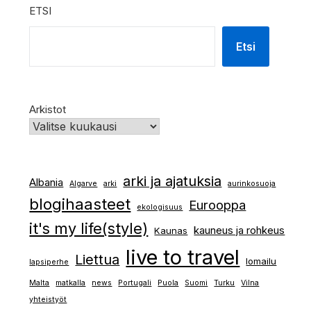
ETSI
Etsi
Arkistot
arki ja ajatuksia
Albania
Algarve
arki
aurinkosuoja
blogihaasteet
Eurooppa
ekologisuus
it's my life(style)
kauneus ja rohkeus
Kaunas
live to travel
Liettua
lomailu
lapsiperhe
Malta
matkalla
news
Portugali
Puola
Suomi
Turku
Vilna
yhteistyöt