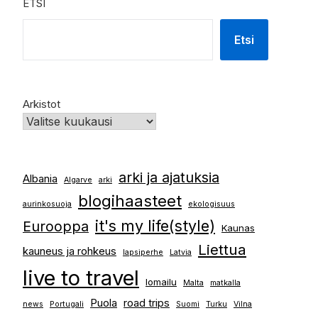
ETSI
Etsi
Arkistot
arki ja ajatuksia
Albania
Algarve
arki
blogihaasteet
aurinkosuoja
ekologisuus
it's my life(style)
Eurooppa
Kaunas
Liettua
kauneus ja rohkeus
lapsiperhe
Latvia
live to travel
lomailu
Malta
matkalla
Puola
road trips
news
Portugali
Suomi
Turku
Vilna