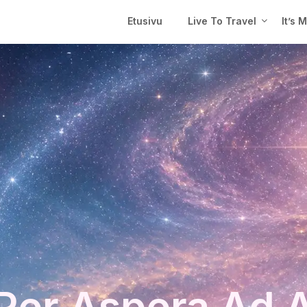
Etusivu
Live To Travel
It’s 
Per Aspera Ad 