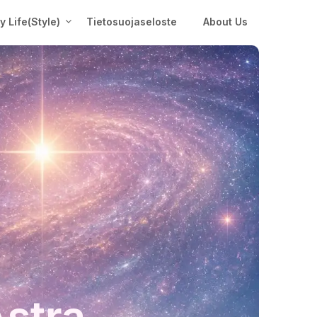
My Life(Style)
Tietosuojaseloste
About Us
Astra