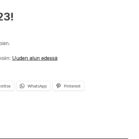
23!
pian.
ksiin:
Uuden alun edessä
stitse
WhatsApp
Pinterest