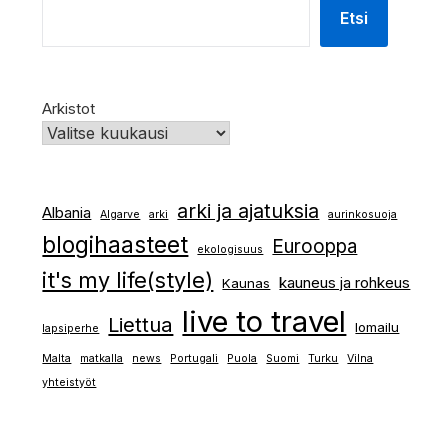
Etsi
Arkistot
arki ja ajatuksia
Albania
Algarve
arki
aurinkosuoja
blogihaasteet
Eurooppa
ekologisuus
it's my life(style)
kauneus ja rohkeus
Kaunas
live to travel
Liettua
lomailu
lapsiperhe
Malta
matkalla
news
Portugali
Puola
Suomi
Turku
Vilna
yhteistyöt