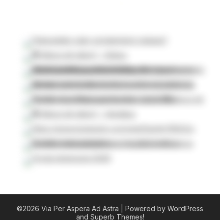
©2026 Via Per Aspera Ad Astra
| Powered by WordPress
and
Superb Themes!