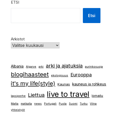
ETSI
Etsi
Arkistot
arki ja ajatuksia
Albania
Algarve
arki
aurinkosuoja
blogihaasteet
Eurooppa
ekologisuus
it's my life(style)
kauneus ja rohkeus
Kaunas
live to travel
Liettua
lomailu
lapsiperhe
Malta
matkalla
news
Portugali
Puola
Suomi
Turku
Vilna
yhteistyöt