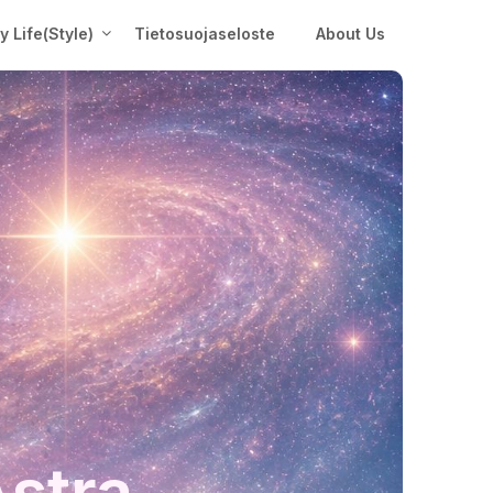
My Life(Style)
Tietosuojaseloste
About Us
Astra