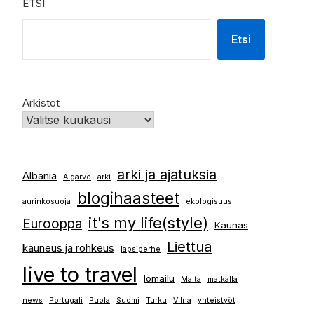
ETSI
Etsi
Arkistot
arki ja ajatuksia
Albania
Algarve
arki
blogihaasteet
aurinkosuoja
ekologisuus
it's my life(style)
Eurooppa
Kaunas
Liettua
kauneus ja rohkeus
lapsiperhe
live to travel
lomailu
Malta
matkalla
news
Portugali
Puola
Suomi
Turku
Vilna
yhteistyöt