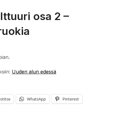
ttuuri osa 2 –
ruokia
pian.
ksiin:
Uuden alun edessä
stitse
WhatsApp
Pinterest