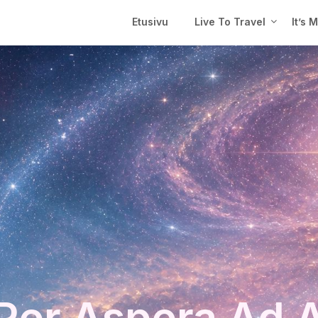
Etusivu
Live To Travel
It’s 
Per Aspera Ad 