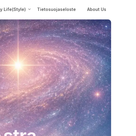
My Life(Style)
Tietosuojaseloste
About Us
Astra