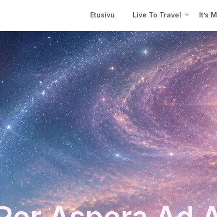
Etusivu
Live To Travel
It’s 
Per Aspera Ad 