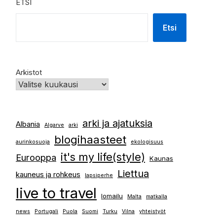
ETSI
Etsi
Arkistot
arki ja ajatuksia
Albania
Algarve
arki
blogihaasteet
aurinkosuoja
ekologisuus
it's my life(style)
Eurooppa
Kaunas
Liettua
kauneus ja rohkeus
lapsiperhe
live to travel
lomailu
Malta
matkalla
news
Portugali
Puola
Suomi
Turku
Vilna
yhteistyöt