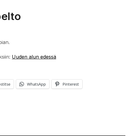
pelto
pian.
ksiin:
Uuden alun edessä
stitse
WhatsApp
Pinterest