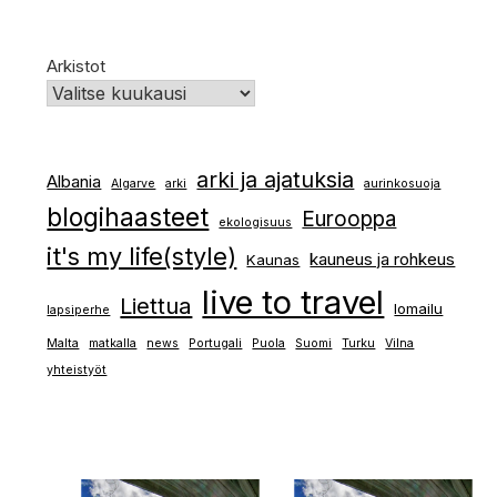
Arkistot
arki ja ajatuksia
Albania
Algarve
arki
aurinkosuoja
blogihaasteet
Eurooppa
ekologisuus
it's my life(style)
kauneus ja rohkeus
Kaunas
live to travel
Liettua
lomailu
lapsiperhe
Malta
matkalla
news
Portugali
Puola
Suomi
Turku
Vilna
yhteistyöt