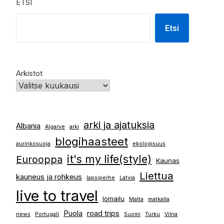
ETSI
Etsi
Arkistot
arki ja ajatuksia
Albania
Algarve
arki
blogihaasteet
aurinkosuoja
ekologisuus
it's my life(style)
Eurooppa
Kaunas
Liettua
kauneus ja rohkeus
lapsiperhe
Latvia
live to travel
lomailu
Malta
matkalla
Puola
road trips
news
Portugali
Suomi
Turku
Vilna