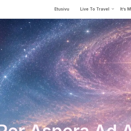
Etusivu
Live To Travel
It’s 
Per Aspera Ad 