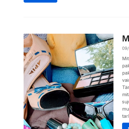
M
09/
Mit
pak
pak
vai
Täm
mit
suj
muk
tar