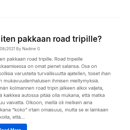
iten pakkaan road tripille?
08/2021
By Nadine G
en pakkaan road tripille. Road tripeille
kaamisessa on omat pienet salansa. Osa on
ollisia varusteita turvallisuutta ajatellen, toiset ihan
n mukavuudenhaluisen ihmisen mieltymyksiä.
än kolmannen road tripin jälkeen alkoi valjeta,
ä kaikkea autossa pitää olla mukana, että matka
uu vaivatta. Olkoon, meillä oli melkein aina
ana “koko” irtain omaisuus, mutta se ei lainkaan
koita, että…
Read More