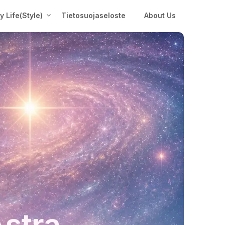
My Life(Style)
Tietosuojaseloste
About Us
Astra